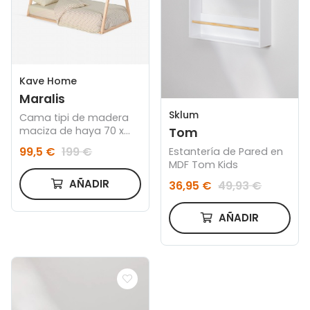
Kave Home
Maralis
Sklum
Cama tipi de madera
maciza de haya 70 x
Tom
140 cm
99,5 €
199 €
Estantería de Pared en
MDF Tom Kids
AÑADIR
36,95 €
49,93 €
AÑADIR