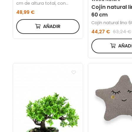
cm de altura total, con
Cojín natural li
cuenco acabado oro de 18
48,99 €
60 cm
cm.
Cojín natural lino 
AÑADIR
44,27 €
63,24 €
AÑAD