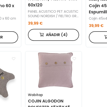
60x120
no 60 x
Cojin 45
PANEL ACUSTICO PET ACUSTIC
Espumil
SOUND NORDISH / FIELTRO GRIS
60 x 60 cm
Cojin 45x4
60 x 120 CM.
39,99 €
39,99 €
AÑADIR
(4)
IR
Wabitap
COJIN ALGODON