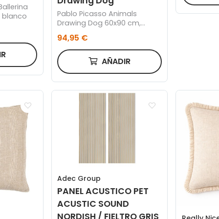
Drawing Dog
allerina
Pablo Picasso Animals
 blanco
Drawing Dog 60x90 cm,
Madera blanco
94,95 €
IR
AÑADIR
Adec Group
PANEL ACUSTICO PET
ACUSTIC SOUND
NORDISH / FIELTRO GRIS
Really Nic