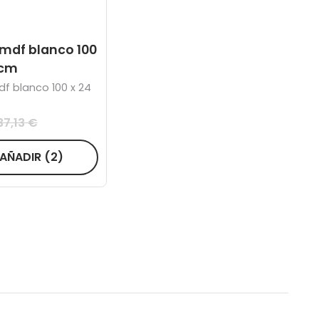
 mdf blanco 100
 cm
f blanco 100 x 24
37,13 €
AÑADIR
(2)