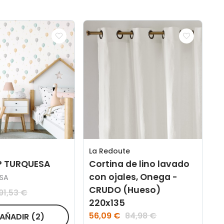
La Redoute
P TURQUESA
Cortina de lino lavado
con ojales, Onega -
SA
CRUDO (Hueso)
91,53 €
220x135
56,09 €
84,98 €
AÑADIR
(2)