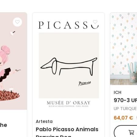
ICH
970-3 U
UP TURQUE
64,07 €
Artesta
the
Pablo Picasso Animals