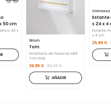
Unimassa
no
Estante
 x 50 cm
x 24 x 4
lanco 40 x
Estante md
x 4 cm
Sklum
25,99 €
Tom
Estantería de Pared en MDF
IR
Tom Kids
36,95 €
49,93 €
AÑADIR