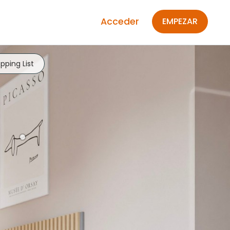
Acceder
EMPEZAR
pping List