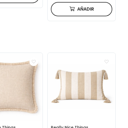
AÑADIR
e Things
Really Nice Things