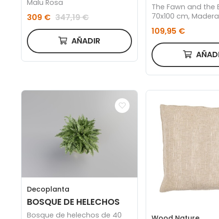
Malu Rosa
The Fawn and the B
70x100 cm, Madera
309 €
347,19 €
109,95 €
AÑADIR
AÑAD
Decoplanta
BOSQUE DE HELECHOS
Bosque de helechos de 40
Wood Nature