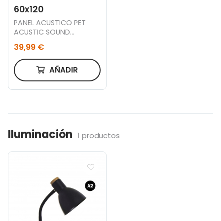
60x120
PANEL ACUSTICO PET
ACUSTIC SOUND
NORDISH / FIELTRO
39,99 €
NEGRO 60 x 120 CM.
AÑADIR
Iluminación
1 productos