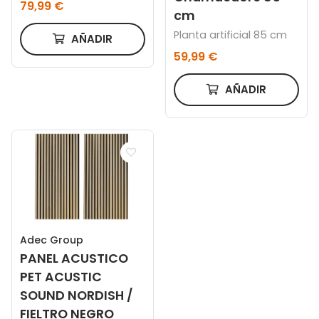
79,99 €
NEGRO 60 x 240 CM
cm
Planta artificial 85 cm
AÑADIR
59,99 €
AÑADIR
Adec Group
PANEL ACUSTICO
PET ACUSTIC
SOUND NORDISH /
FIELTRO NEGRO