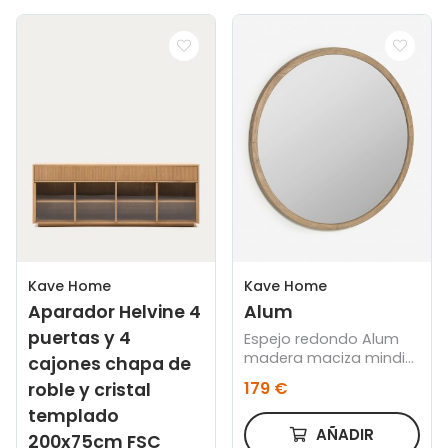
Kave Home
Kave Home
Aparador Helvine 4
Alum
puertas y 4
Espejo redondo Alum
madera maciza mindi
cajones chapa de
Ø 100 cm
179 €
roble y cristal
templado
AÑADIR
200x75cm FSC