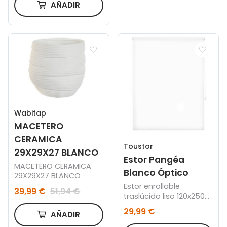
AÑADIR
Wabitap
MACETERO
CERAMICA
Toustor
29X29X27 BLANCO
Estor Pangéa
MACETERO CERAMICA
Blanco Óptico
29X29X27 BLANCO
Estor enrollable
39,99 €
51,94 €
traslúcido liso 120x250
cm
29,99 €
AÑADIR