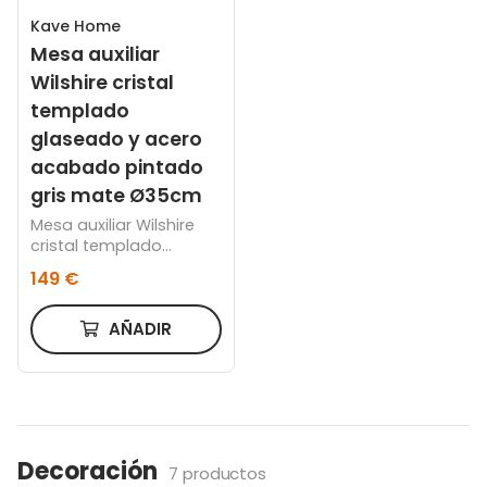
Kave Home
Mesa auxiliar
Wilshire cristal
templado
glaseado y acero
acabado pintado
gris mate Ø35cm
Mesa auxiliar Wilshire
cristal templado
glaseado y acero
149 €
acabado pintado gris
mate Ø35cm
AÑADIR
Decoración
7 productos