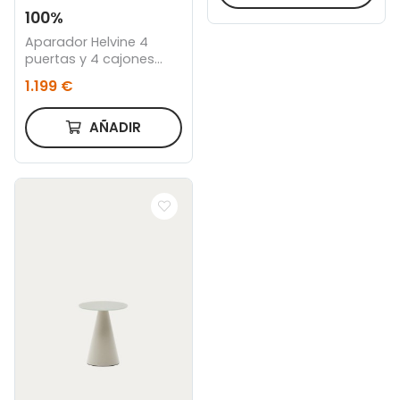
100%
Aparador Helvine 4
puertas y 4 cajones
chapa de roble y cristal
1.199 €
templado 200x75cm
FSC 100%
AÑADIR