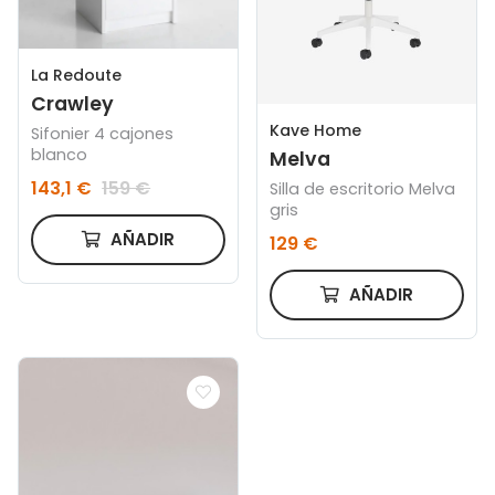
La Redoute
Crawley
Kave Home
Sifonier 4 cajones
blanco
Melva
143,1 €
159 €
Silla de escritorio Melva
gris
AÑADIR
129 €
AÑADIR