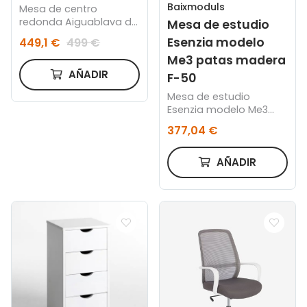
Baixmoduls
Mesa de centro
redonda Aiguablava de
Mesa de estudio
cemento blanco Ø 90
Esenzia modelo
449,1 €
499 €
cm
Me3 patas madera
AÑADIR
F-50
Mesa de estudio
Esenzia modelo Me3
patas madera F-50
377,04 €
AÑADIR