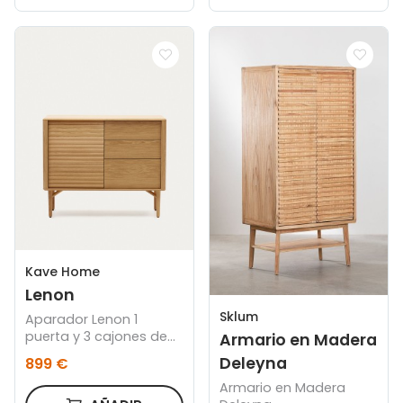
Kave Home
Lenon
Sklum
Aparador Lenon 1
puerta y 3 cajones de
Armario en Madera
madera y chapa de
Deleyna
899 €
roble 105 x 84 cm FSC
MIX Credit
Armario en Madera