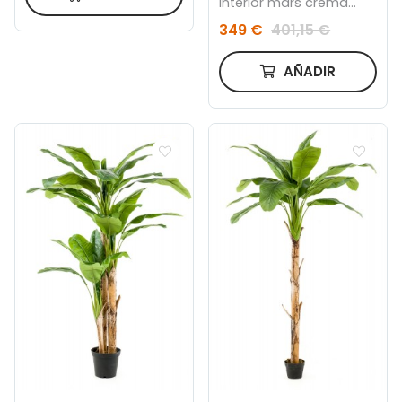
interior mars crema
240x340
349 €
401,15 €
AÑADIR