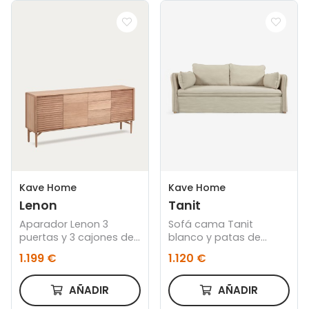
Kave Home
Kave Home
Lenon
Tanit
Aparador Lenon 3
Sofá cama Tanit
puertas y 3 cajones de
blanco y patas de
madera y chapa de
madera maciza de
1.199 €
1.120 €
roble 200 x 86 cm FSC
haya con acabado
MIX Credit
natural 210 cm
AÑADIR
AÑADIR