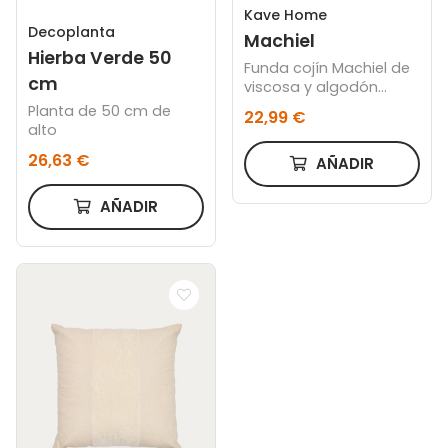
Kave Home
Decoplanta
Machiel
Hierba Verde 50
Funda cojín Machiel de
cm
viscosa y algodón
natural y blanco 50 x
Planta de 50 cm de
22,99 €
50 cm
alto
26,63 €
AÑADIR
AÑADIR