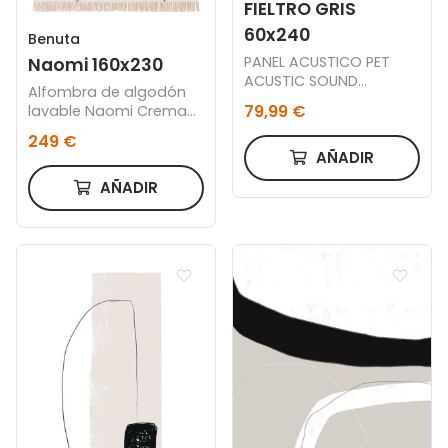
FIELTRO GRIS
60x240
Benuta
PANEL ACUSTICO PET
Naomi 160x230
ACUSTIC SOUND
Alfombra de algodón
NORDISH / FIELTRO GRIS
79,99 €
lavable Naomi Crema
60 x 240 CM.
160x230
249 €
AÑADIR
AÑADIR