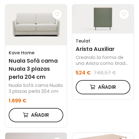
Teulat
Arista Auxiliar
Kave Home
Creando la forma de
Nuala Sofá cama
una Arista como tirador
Nuala 3 plazas
conseguimos transmitir
524 €
748,57 €
la esencia de la
perla 204 cm
colección siendo éste
Nuala Sofá cama Nuala
el elemento particular
AÑADIR
3 plazas perla 204 cm
del mueble, haciéndolo
propio y no una pieza
1.699 €
independiente,
dotándolo de diseño y
AÑADIR
una exclusividad que lo
hace único.