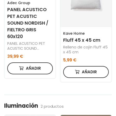
Adec Group
PANEL ACUSTICO
PET ACUSTIC
SOUND NORDISH /
FIELTRO GRIS
Kave Home
60x120
Fluff 45 x 45 cm
PANEL ACUSTICO PET
Relleno de cojín Fluff 45
ACUSTIC SOUND
x 45 cm
NORDISH / FIELTRO GRIS
39,99 €
60 x 120 CM.
5,99 €
AÑADIR
AÑADIR
Iluminación
2 productos