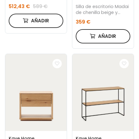
512,43 €
589 €
Silla de escritorio Madai
de chenilla beige y
chapa fresno acabado
AÑADIR
359 €
natural FSC MIX Credit
AÑADIR
Kave Home
Kave Home