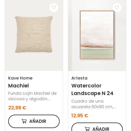
Kave Home
Artesta
Machiel
Watercolor
Landscape N 24
Funda cojín Machiel de
viscosa y algodón
Cuadro de una
natural y blanco 50 x
acuarela 60x90 cm,
22,99 €
50 cm
Marco color roble
12,95 €
AÑADIR
AÑADIR