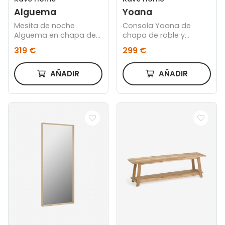
Alguema
Yoana
Mesita de noche
Consola Yoana de
Alguema en chapa de
chapa de roble y
roble con acabado
estructura de metal
319 €
299 €
natural 60 x 50cm
pintado negro 120 x 80
cm
AÑADIR
AÑADIR