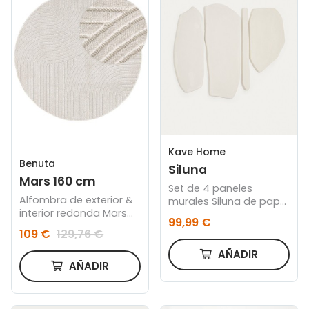
Kave Home
Benuta
Siluna
Mars 160 cm
Set de 4 paneles
Alfombra de exterior &
murales Siluna de papel
interior redonda Mars
maché blanco
99,99 €
Crema
109 €
129,76 €
AÑADIR
AÑADIR