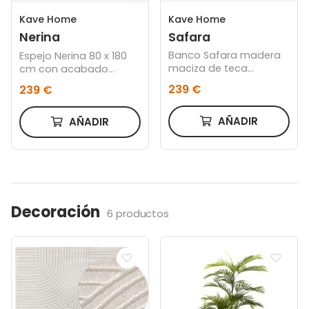
Kave Home
Kave Home
Safara
Nerina
Banco Safara madera
Espejo Nerina 80 x 180
maciza de teca
cm con acabado
reciclada 150 cm
natural
239 €
239 €
AÑADIR
AÑADIR
Decoración
6 productos