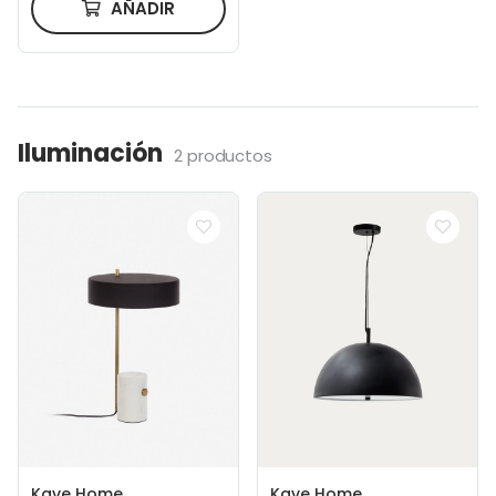
AÑADIR
Iluminación
2 productos
Kave Home
Kave Home