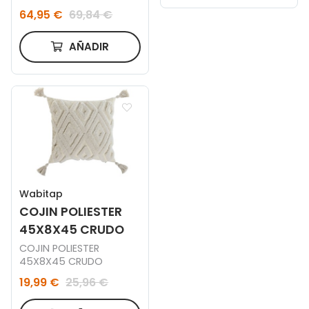
Lino con Relieve de
64,95 €
69,84 €
Escayola (80x100 cm)
Silvaret
AÑADIR
Wabitap
COJIN POLIESTER
45X8X45 CRUDO
COJIN POLIESTER
45X8X45 CRUDO
19,99 €
25,96 €