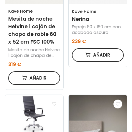
Kave Home
Kave Home
Mesita de noche
Nerina
Helvine 1 cajón de
Espejo 80 x 180 cm con
acabado oscuro
chapa de roble 60
239 €
x 52 cm FSC 100%
Mesita de noche Helvine
AÑADIR
1 cajón de chapa de
roble 60 x 52 cm FSC
319 €
100%
AÑADIR