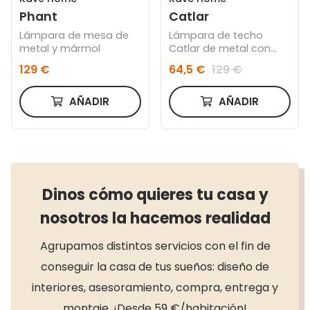
Phant
Catlar
Lámpara de mesa de
Lámpara de techo
metal y mármol
Catlar de metal con
acabado pintado
129 €
64,5 €
129 €
negro Ø 40 cm
AÑADIR
AÑADIR
Dinos cómo quieres tu casa y
nosotros la hacemos realidad
Agrupamos distintos servicios con el fin de
conseguir la casa de tus sueños: diseño de
interiores, asesoramiento, compra, entrega y
montaje. ¡Desde 59 €/habitación!