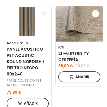
Adec Group
ICH
PANEL ACUSTICO
211-6 ETERNITY
PET ACUSTIC
CESTERÍA
SOUND NORDISH /
69,99 €
99,99 €
FIELTRO NEGRO
60x240
AÑADIR
PANEL ACUSTICO PET
ACUSTIC SOUND
NORDISH / FIELTRO
79,99 €
NEGRO 60 x 240 CM
AÑADIR