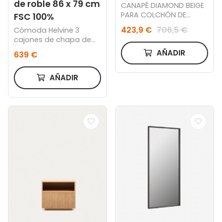
de roble 86 x 79 cm
CANAPÉ DIAMOND BEIGE
PARA COLCHÓN DE
FSC 100%
140x190
423,9 €
706,5 €
Cómoda Helvine 3
cajones de chapa de
roble 86 x 79 cm FSC
AÑADIR
639 €
100%
AÑADIR