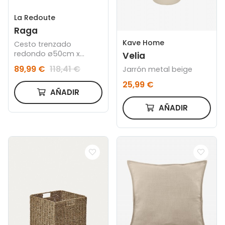
La Redoute
Raga
Kave Home
Cesto trenzado
redondo ø50cm x
Velia
37cm
89,99 €
118,41 €
Jarrón metal beige
25,99 €
AÑADIR
AÑADIR