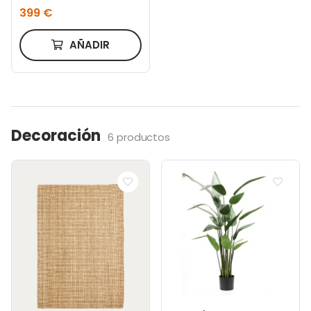
blanco 90 x 75 cm FSC
399 €
100%
AÑADIR
Decoración
6 productos