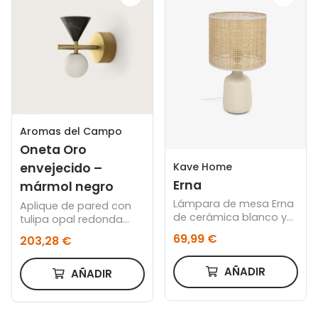
Aromas del Campo
Oneta Oro
Kave Home
envejecido –
Erna
mármol negro
Lámpara de mesa Erna
Aplique de pared con
de cerámica blanco y
tulipa opal redonda
bambú con acabado
Oro envejecido –
69,99 €
203,28 €
natural
mármol negro
AÑADIR
AÑADIR