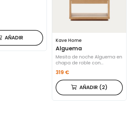
t
AÑADIR
Kave Home
Alguema
Mesita de noche Alguema en
chapa de roble con
acabado natural 60 x 50cm
319 €
AÑADIR
(2)