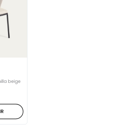
nilla beige
IR