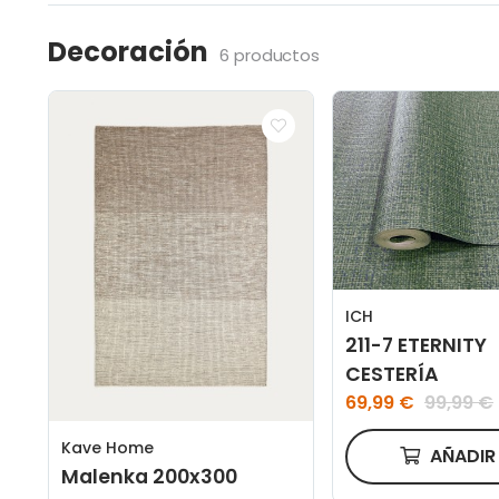
Decoración
6 productos
ICH
211-7 ETERNITY
CESTERÍA
69,99 €
99,99 €
Kave Home
AÑADI
Malenka 200x300