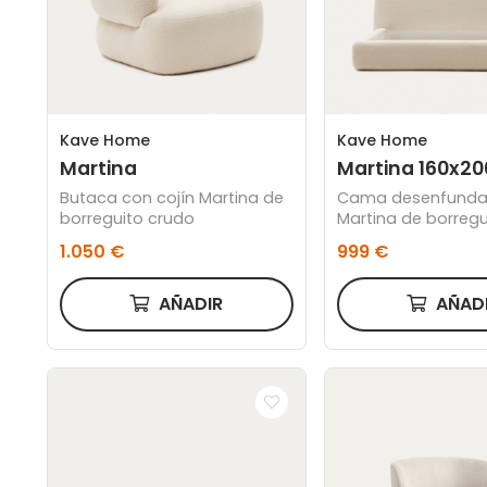
Kave Home
Kave Home
Martina
Martina 160x20
Butaca con cojín Martina de
Cama desenfunda
borreguito crudo
Martina de borregu
para colchón de 16
1.050 €
999 €
cm
AÑADIR
AÑAD