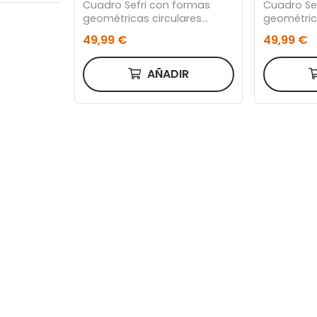
Cuadro Sefri con formas
Cuadro Se
geométricas circulares
geométric
blanco 60 x 90 cm
60 x 90 c
49,99 €
49,99 €
AÑADIR