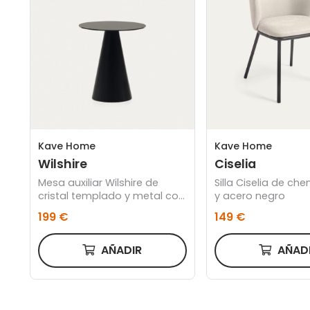
Kave Home
Kave Home
Wilshire
Ciselia
Mesa auxiliar Wilshire de
Silla Ciselia de che
cristal templado y metal con
y acero negro
acabado pintado negro
199 €
149 €
mate Ø 50 cm
AÑADIR
AÑAD