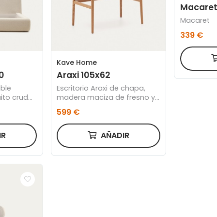
Macare
Macaret
339 €
Kave Home
0
Araxi 105x62
ble
Escritorio Araxi de chapa,
ito crudo
madera maciza de fresno y
0 x 200
ratán 105 x 62 cm
599 €
IR
AÑADIR