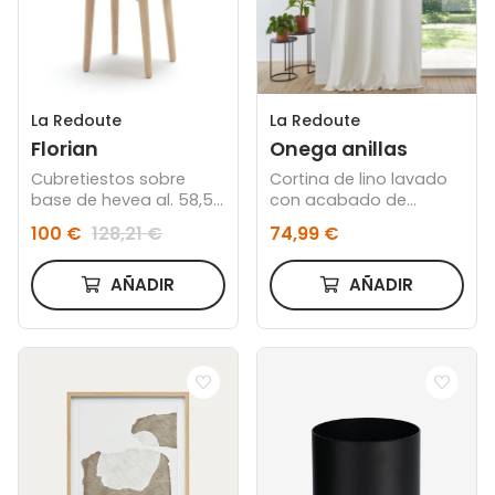
La Redoute
La Redoute
Florian
Onega anillas
Cubretiestos sobre
Cortina de lino lavado
base de hevea al. 58,5
con acabado de
cm
trabillas ocultas crudo
100 €
128,21 €
74,99 €
AÑADIR
AÑADIR