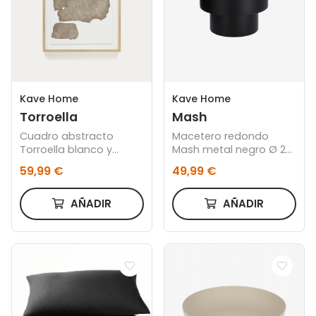
Kave Home
Kave Home
Torroella
Mash
Cuadro abstracto
Macetero redondo
Torroella blanco y
Mash metal negro Ø 28
marrón 60 x 90 cm
cm
59,99 €
49,99 €
AÑADIR
AÑADIR