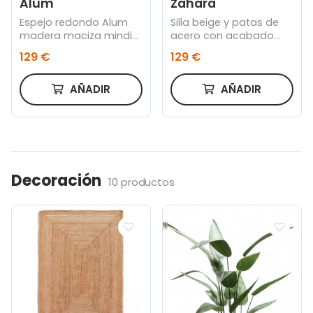
Alum
Zahara
Espejo redondo Alum
Silla beige y patas de
madera maciza mindi
acero con acabado
Ø 80 cm
negro
129 €
129 €
AÑADIR
AÑADIR
Decoración
10 productos