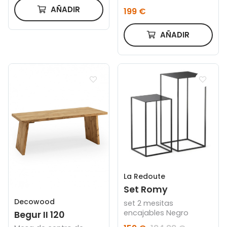
teca y metal 29 x 29 cm
AÑADIR
199 €
AÑADIR
La Redoute
Set Romy
Decowood
set 2 mesitas
encajables Negro
Begur II 120