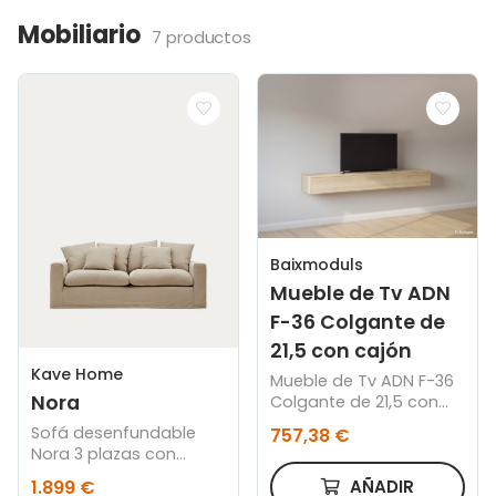
Mobiliario
7 productos
Baixmoduls
Mueble de Tv ADN
F-36 Colgante de
21,5 con cajón
Kave Home
Mueble de Tv ADN F-36
Nora
Colgante de 21,5 con
cajón
Sofá desenfundable
757,38 €
Nora 3 plazas con
cojines de lino y
AÑADIR
1.899 €
algodón topo 240 cm