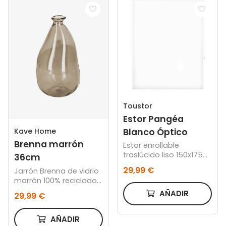
Toustor
Estor Pangéa
Blanco Óptico
Kave Home
Brenna marrón
Estor enrollable
traslúcido liso 150x175
36cm
cm
29,99 €
Jarrón Brenna de vidrio
marrón 100% reciclado
36 cm
AÑADIR
29,99 €
AÑADIR