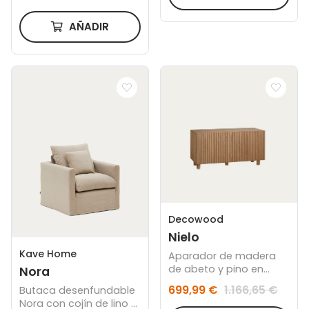
AÑADIR
Decowood
Nielo
Kave Home
Aparador de madera
de abeto y pino en
Nora
tono roble medio
699,99 €
1.166,65 €
Butaca desenfundable
152x42cm
Nora con cojín de lino y