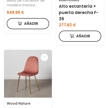
Mesa de comedor de
madera maciza
Alto estantería +
ovalada en tono roble
puerta derecha F-
649,99 €
oscuro de 160x78cm
36
AÑADIR
277,82 €
AÑADIR
Wood Nature