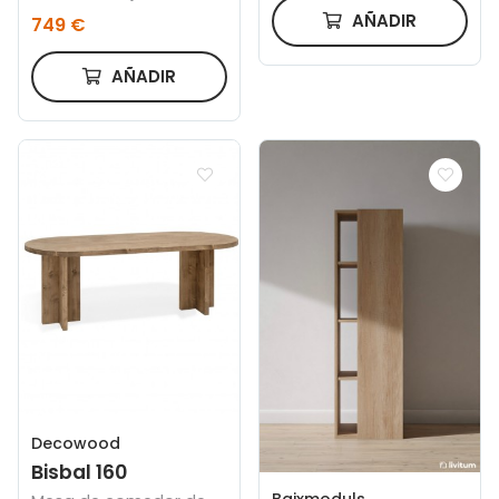
algodón topo 92 cm
AÑADIR
749 €
AÑADIR
Decowood
Bisbal 160
Baixmoduls