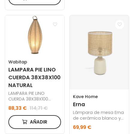
Wabitap
LAMPARA PIE LINO
CUERDA 38X38X100
NATURAL
LAMPARA PIE LINO
Kave Home
CUERDA 38X38X100
Erna
NATURAL
88,33 €
114,71 €
Lámpara de mesa Erna
de cerámica blanco y
AÑADIR
bambú con acabado
69,99 €
natural