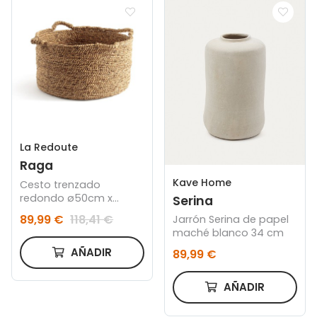
La Redoute
Raga
Kave Home
Cesto trenzado
redondo ø50cm x
Serina
37cm
89,99 €
118,41 €
Jarrón Serina de papel
maché blanco 34 cm
AÑADIR
89,99 €
AÑADIR