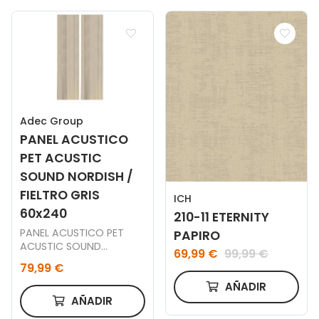
Adec Group
PANEL ACUSTICO
PET ACUSTIC
SOUND NORDISH /
FIELTRO GRIS
ICH
60x240
210-11 ETERNITY
PANEL ACUSTICO PET
PAPIRO
ACUSTIC SOUND
69,99 €
99,99 €
NORDISH / FIELTRO GRIS
79,99 €
60 x 240 CM.
AÑADIR
AÑADIR