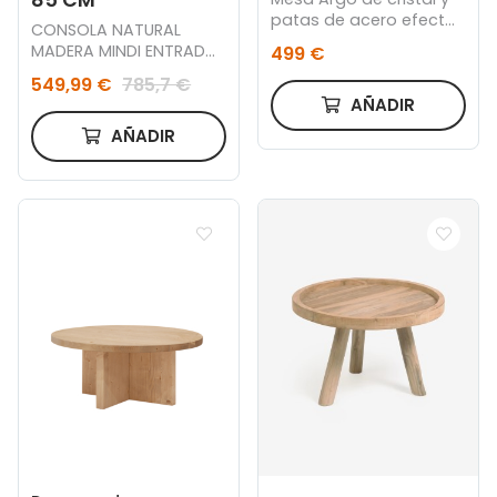
85 CM
patas de acero efecto
CONSOLA NATURAL
madera 180 x 100 cm
MADERA MINDI ENTRADA
499 €
150 X 35 X 85 CM
549,99 €
785,7 €
AÑADIR
AÑADIR