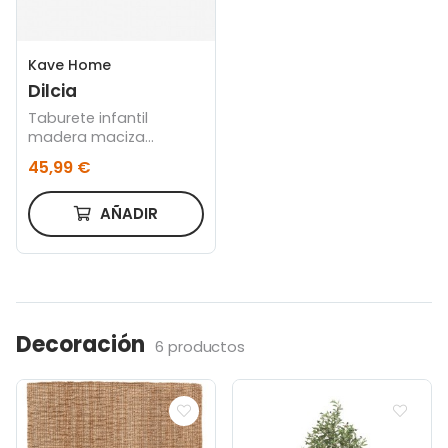
Kave Home
Dilcia
Taburete infantil
madera maciza
caucho altura 31 cm
45,99 €
AÑADIR
Decoración
6 productos