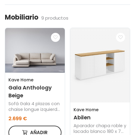
Mobiliario
9 productos
Kave Home
Gala Anthology
Beige
Sofá Gala 4 plazas con
chaise longue izquierdo
Kave Home
Tejido personalizado
Abilen
2.699 €
categoría A
Aparador chapa roble y
lacado blanco 180 x 75
AÑADIR