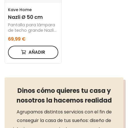
Kave Home
Nazli Ø 50 cm
Pantalla para lámpara
de techo grande Nazli
de lino con acabado
69,99 €
beige Ø 50 cm
AÑADIR
Dinos cómo quieres tu casa y
nosotros la hacemos realidad
Agrupamos distintos servicios con el fin de
conseguir la casa de tus sueños: diseño de