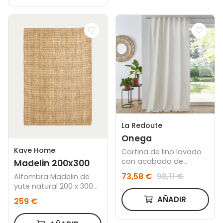
La Redoute
Onega
Kave Home
Cortina de lino lavado
con acabado de
Madelin 200x300
trabillas ocultas Onega
73,58 €
98,11 €
Alfombra Madelin de
yute natural 200 x 300
cm
AÑADIR
259 €