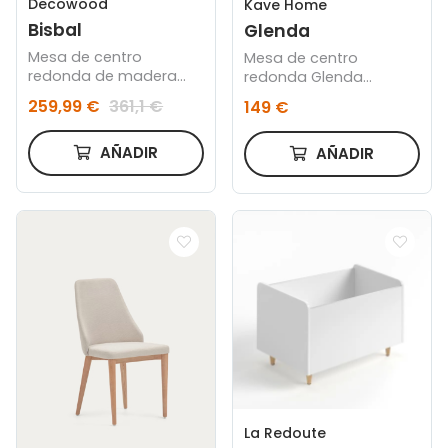
Decowood
Kave Home
Bisbal
Glenda
Mesa de centro
Mesa de centro
redonda de madera
redonda Glenda
maciza acabado roble
madera maciza teca Ø
259,99 €
361,1 €
149 €
medio de Ø80cm
55 cm
AÑADIR
AÑADIR
La Redoute