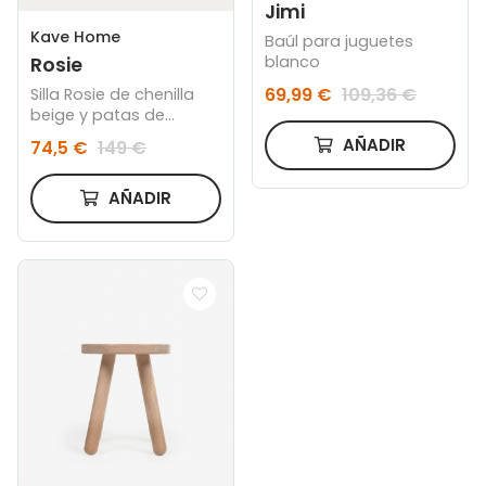
Jimi
Kave Home
Baúl para juguetes
blanco
Rosie
69,99 €
109,36 €
Silla Rosie de chenilla
beige y patas de
madera maciza de
AÑADIR
74,5 €
149 €
fresno con acabado
natural
AÑADIR