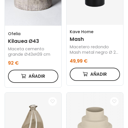
Kave Home
Ofelia
Mash
Kilauea Ø43
Macetero redondo
Maceta cemento
Mash metal negro Ø 28
grande Ø43xH39 cm
cm
49,99 €
92 €
AÑADIR
AÑADIR