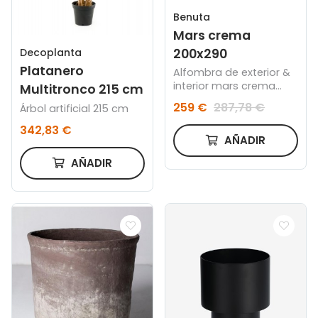
Benuta
Mars crema
200x290
Decoplanta
Platanero
Alfombra de exterior &
interior mars crema
Multitronco 215 cm
200x290
259 €
287,78 €
Árbol artificial 215 cm
342,83 €
AÑADIR
AÑADIR