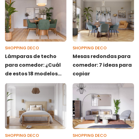
SHOPPING DECO
SHOPPING DECO
Lámparas de techo
Mesas redondas para
para comedor: ¿Cuál
comedor: 7 ideas para
de estos 18 modelos
copiar
encaja más en tu
casa?
SHOPPING DECO
SHOPPING DECO