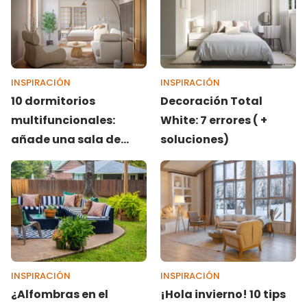
INSPIRACIÓN
INSPIRACIÓN
10 dormitorios
Decoración Total
multifuncionales:
White: 7 errores ( +
añade una sala de
soluciones)
estar, un baño o un
vestidor
INSPIRACIÓN
INSPIRACIÓN
¿Alfombras en el
¡Hola invierno! 10 tips