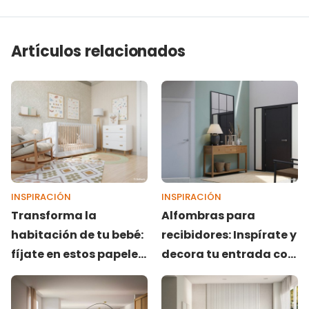
Artículos relacionados
INSPIRACIÓN
INSPIRACIÓN
Transforma la
Alfombras para
habitación de tu bebé:
recibidores: Inspírate y
fíjate en estos papeles
decora tu entrada con
pintados de ensueño
estilo