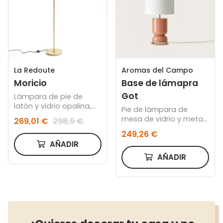
La Redoute
Aromas del Campo
Moricio
Base de lámapra
Got
Lámpara de pie de
latón y vidrio opalina,
Pie de lámpara de
Moricio
mesa de vidrio y metal
269,01 €
298,9 €
terracota
249,26 €
AÑADIR
AÑADIR