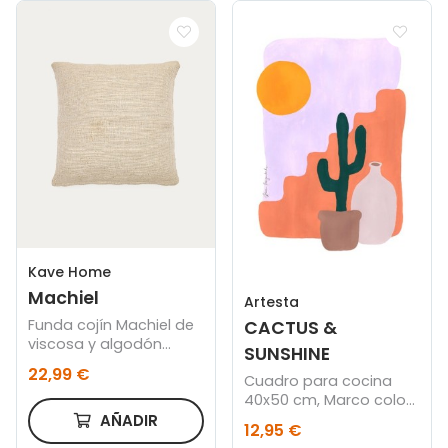
Kave Home
Machiel
Artesta
Funda cojín Machiel de
CACTUS &
viscosa y algodón
SUNSHINE
natural y blanco 50 x
22,99 €
Cuadro para cocina
50 cm
40x50 cm, Marco color
roble
AÑADIR
12,95 €