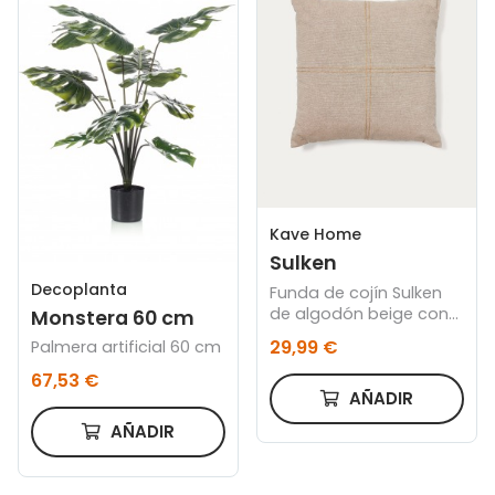
Kave Home
Sulken
Decoplanta
Funda de cojín Sulken
de algodón beige con
Monstera 60 cm
bordado beige 45 x 45
29,99 €
Palmera artificial 60 cm
cm
67,53 €
AÑADIR
AÑADIR