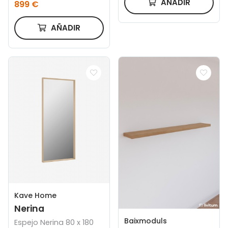
AÑADIR
899 €
natural 200 x 51 cm
AÑADIR
Kave Home
Nerina
Baixmoduls
Espejo Nerina 80 x 180