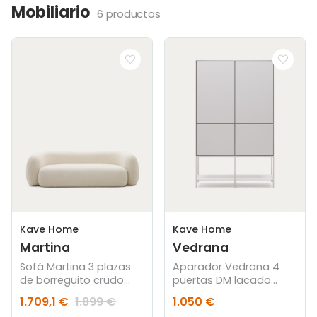
Mobiliario
6 productos
Kave Home
Kave Home
Martina
Vedrana
Sofá Martina 3 plazas
Aparador Vedrana 4
de borreguito crudo
puertas DM lacado
240 cm
blanco 97,5 x 160 cm
1.709,1 €
1.899 €
1.050 €