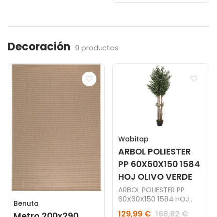
Decoración
9 productos
Wabitap
ARBOL POLIESTER
PP 60X60X150 1584
HOJ OLIVO VERDE
ARBOL POLIESTER PP
60X60X150 1584 HOJ
Benuta
OLIVO VERDE
129,99 €
168,82 €
Metro 200x290