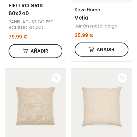
FIELTRO GRIS
Kave Home
60x240
Velia
PANEL ACUSTICO PET
Jarrón metal beige
ACUSTIC SOUND
NORDISH / FIELTRO GRIS
25,99 €
79,99 €
60 x 240 CM.
AÑADIR
AÑADIR