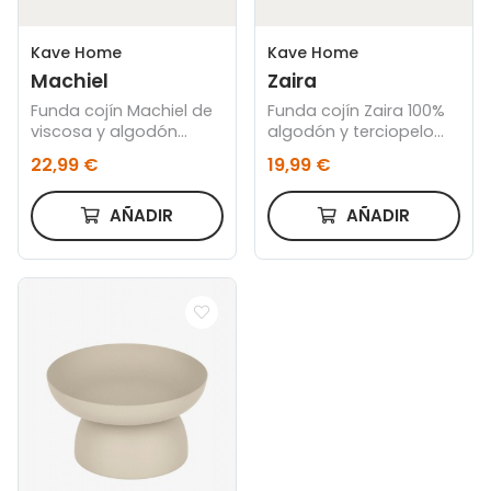
Kave Home
Kave Home
Machiel
Zaira
Funda cojín Machiel de
Funda cojín Zaira 100%
viscosa y algodón
algodón y terciopelo
natural y blanco 50 x
blanco 45 x 45 cm
22,99 €
19,99 €
50 cm
AÑADIR
AÑADIR