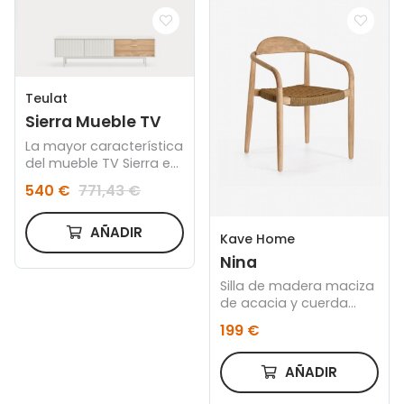
Teulat
Sierra Mueble TV
La mayor característica
del mueble TV Sierra es
la peculiaridad de sus
540 €
771,43 €
texturas y formas
interactuando de
distinta manera según
AÑADIR
Kave Home
el entorno.
Nina
Silla de madera maciza
de acacia y cuerda
beige
199 €
AÑADIR