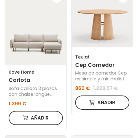
Teulat
Cep Comedor
Kave Home
Mesa de comedor Cep
es simple y minimalista,
Carlota
donde se ha buscado
860 €
1.228,57 €
Sofá Carlota 3 plazas
sacar el máximo
con chaise longue
rendimiento al proceso
derecho/izquierdo
de construcción de las
AÑADIR
1.399 €
beige 262 cm
piezas: el curvado de
madera.
AÑADIR