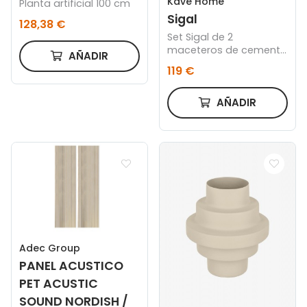
Kave Home
Planta artificial 100 cm
Sigal
128,38 €
Set Sigal de 2
maceteros de cemento
AÑADIR
con acabado natural Ø
119 €
24 cm / Ø 31 cm
AÑADIR
Adec Group
PANEL ACUSTICO
PET ACUSTIC
SOUND NORDISH /