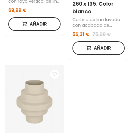
con raya vertical de lino
260 x 135. Color
beige 80 x 100 cm
69,99 €
blanco
Cortina de lino lavado
AÑADIR
con acabado de
trabillas ocultas 260 x
56,31 €
75,08 €
135. Color blanco
AÑADIR