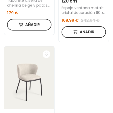
120 cm
Taburete Ciselia de
chenilla beige y patas
Espejo ventana metal-
de acero con acabado
cristal decoración 90 x
179 €
negro altura 65 cm
3 x 120 cm
169,99 €
242,84 €
AÑADIR
AÑADIR