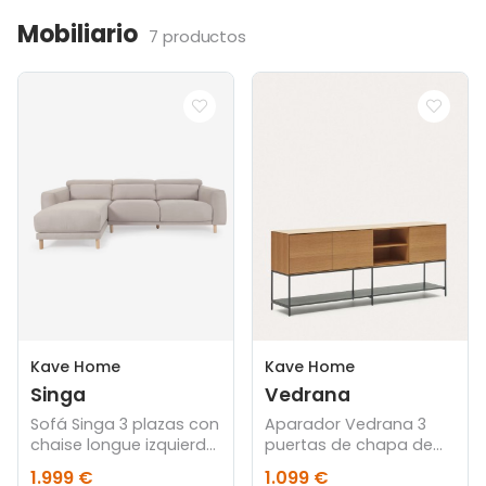
Mobiliario
7 productos
Kave Home
Kave Home
Singa
Vedrana
Sofá Singa 3 plazas con
Aparador Vedrana 3
chaise longue izquierdo
puertas de chapa de
beige 296 cm
roble y patas de acero
1.999 €
1.099 €
negro 195 x 80 cm