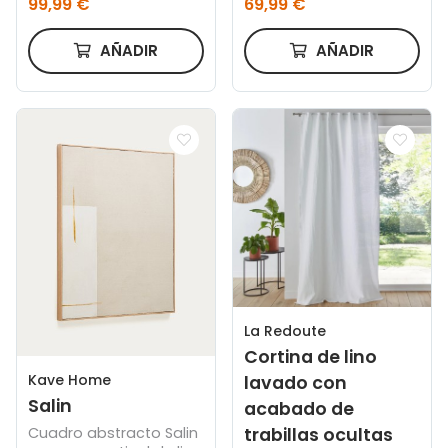
99,99 €
69,99 €
AÑADIR
AÑADIR
La Redoute
Cortina de lino
Kave Home
lavado con
Salin
acabado de
trabillas ocultas
Cuadro abstracto Salin