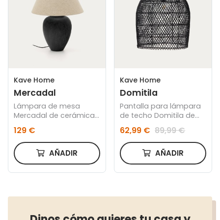
Kave Home
Kave Home
Mercadal
Domitila
Lámpara de mesa
Pantalla para lámpara
Mercadal de cerámica
de techo Domitila de
con acabado negro
ratán con acabado
129 €
62,99 €
89,99 €
pintado negro Ø 44 cm
AÑADIR
AÑADIR
Dinos cómo quieres tu casa y