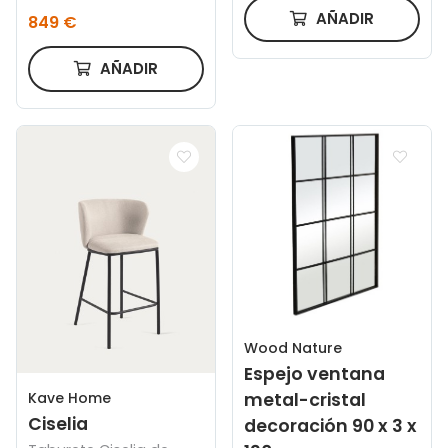
natural y patas de
AÑADIR
849 €
acero acabado negro
160 x 90 cm
AÑADIR
Wood Nature
Espejo ventana
Kave Home
metal-cristal
Ciselia
decoración 90 x 3 x