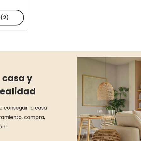
R
(2)
 casa y
realidad
de conseguir la casa
soramiento, compra,
ón!