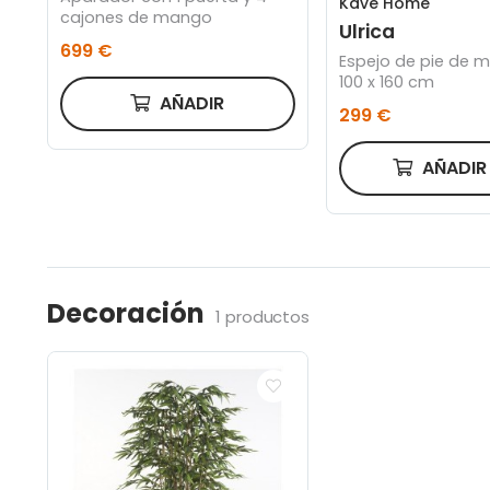
Kave Home
cajones de mango
Ulrica
699 €
Espejo de pie de m
100 x 160 cm
AÑADIR
299 €
AÑADI
Decoración
1 productos