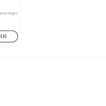
etal negro
R
(3)