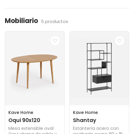
Mobiliario
5 productos
Kave Home
Kave Home
Oqui 90x120
Shantay
Mesa extensible oval
Estantería acero con
Oqui chapa de roble y
acabado negro 80 x 168