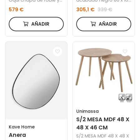
patas de madera
cm
579 €
305,1 €
339 €
maciza Ø 120 (200) x 90
cm
AÑADIR
AÑADIR
Unimassa
S/2 MESA MDF 48 X
Kave Home
48 X 46 CM
Anera
S/2 MESA MDF 48 X 48 X