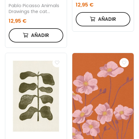
roble
12,95 €
Pablo Picasso Animals
Drawings the cat
Esquisse D’un Félin
AÑADIR
12,95 €
20x30 cm, Marco color
roble
AÑADIR