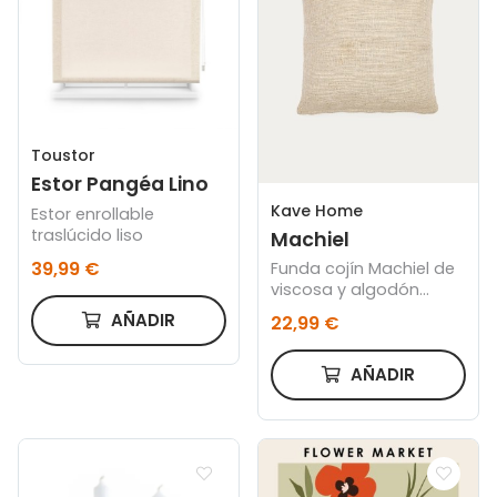
Toustor
Estor Pangéa Lino
Kave Home
Estor enrollable
traslúcido liso
Machiel
39,99 €
Funda cojín Machiel de
viscosa y algodón
natural y blanco 50 x
AÑADIR
22,99 €
50 cm
AÑADIR