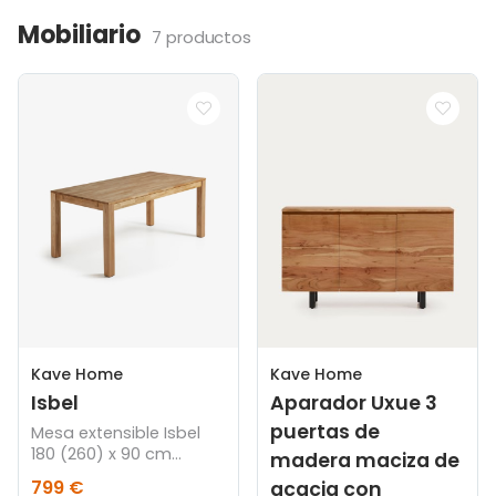
Mobiliario
7 productos
Kave Home
Kave Home
Isbel
Aparador Uxue 3
puertas de
Mesa extensible Isbel
180 (260) x 90 cm
madera maciza de
madera maciza de
799 €
acacia con
roble