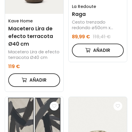
La Redoute
Raga
Kave Home
Cesto trenzado
redondo ø50cm x
Macetero Lira de
37cm
efecto terracota
89,99 €
118,41 €
Ø40 cm
AÑADIR
Macetero Lira de efecto
terracota Ø40 cm
119 €
AÑADIR