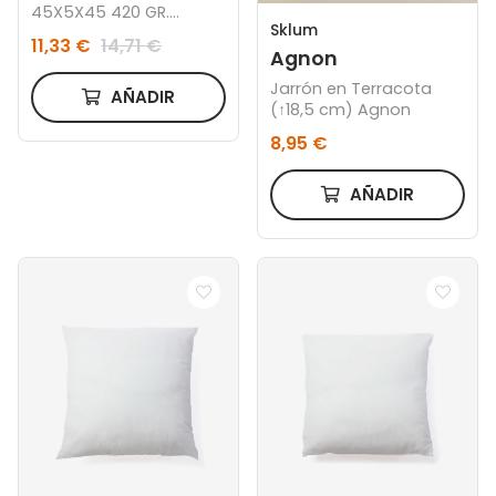
45X5X45 420 GR.
Sklum
APLICACIONES CRUDO
11,33 €
14,71 €
Agnon
Jarrón en Terracota
AÑADIR
(↑18,5 cm) Agnon
8,95 €
AÑADIR