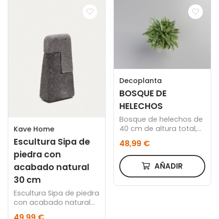
Decoplanta
BOSQUE DE
HELECHOS
Bosque de helechos de
40 cm de altura total,
Kave Home
con cuenco acabado
Escultura Sipa de
48,99 €
oro de 18 cm.
piedra con
AÑADIR
acabado natural
30 cm
Escultura Sipa de piedra
con acabado natural
30 cm
49,99 €