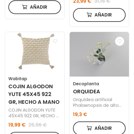
23,99 €
31,16 €
AÑADIR
AÑADIR
Wabitap
Decoplanta
COJIN ALGODON
ORQUIDEA
YUTE 45X45 922
Orquídea artificial
GR, HECHO A MANO
Phalaenopsis de alto
COJIN ALGODON YUTE
realismo.
19,3 €
45X45 922 GR, HECHO A
MANO
19,99 €
25,96 €
AÑADIR