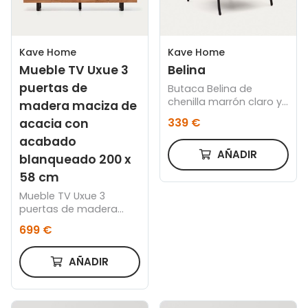
Kave Home
Kave Home
Mueble TV Uxue 3
Belina
puertas de
Butaca Belina de
chenilla marrón claro y
madera maciza de
acero con acabado
339 €
acacia con
negro
acabado
AÑADIR
blanqueado 200 x
58 cm
Mueble TV Uxue 3
puertas de madera
maciza de acacia con
699 €
acabado blanqueado
200 x 58 cm
AÑADIR