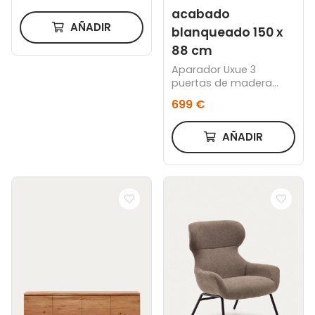
acabado
AÑADIR
blanqueado 150 x
88 cm
Aparador Uxue 3
puertas de madera
maciza de acacia con
699 €
acabado blanqueado
150 x 88 cm
AÑADIR