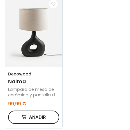
Decowood
Nalma
Lámpara de mesa de
cerámica y pantalla de
tejido de lino de
99,99 €
51x30cm
AÑADIR