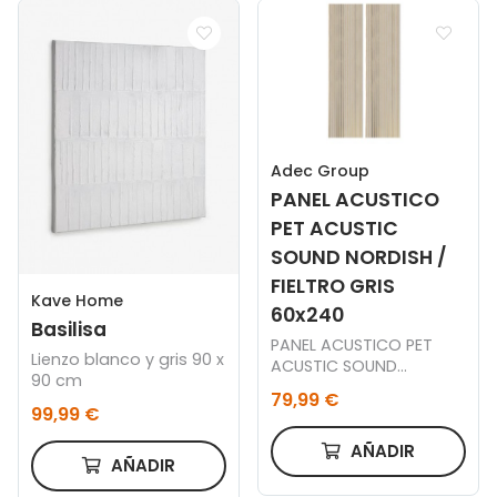
Adec Group
PANEL ACUSTICO
PET ACUSTIC
SOUND NORDISH /
FIELTRO GRIS
Kave Home
60x240
Basilisa
PANEL ACUSTICO PET
Lienzo blanco y gris 90 x
ACUSTIC SOUND
90 cm
NORDISH / FIELTRO GRIS
79,99 €
60 x 240 CM.
99,99 €
AÑADIR
AÑADIR