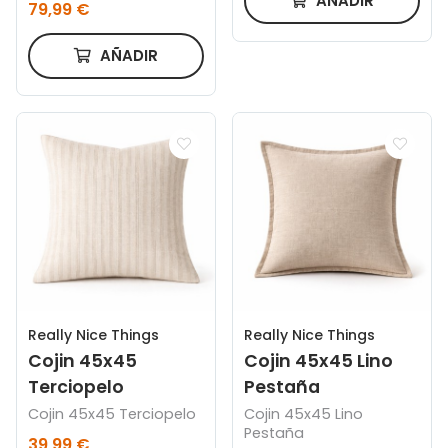
AÑADIR
79,99 €
350x135
AÑADIR
Really Nice Things
Really Nice Things
Cojin 45x45
Cojin 45x45 Lino
Terciopelo
Pestaña
Cojin 45x45 Terciopelo
Cojin 45x45 Lino
Pestaña
39,99 €