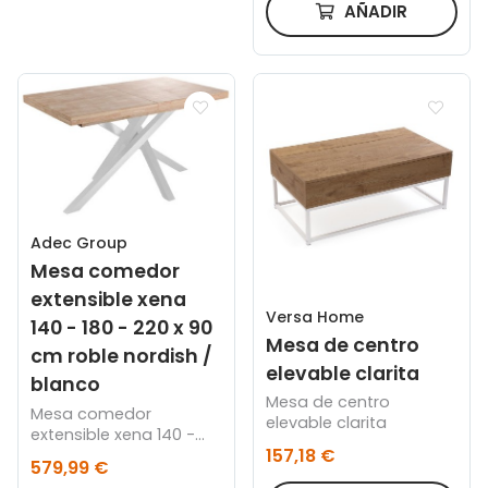
AÑADIR
Adec Group
Mesa comedor
extensible xena
Versa Home
140 - 180 - 220 x 90
Mesa de centro
cm roble nordish /
elevable clarita
blanco
Mesa de centro
Mesa comedor
elevable clarita
extensible xena 140 -
157,18 €
180 - 220 x 90 cm roble
579,99 €
nordish / blanco