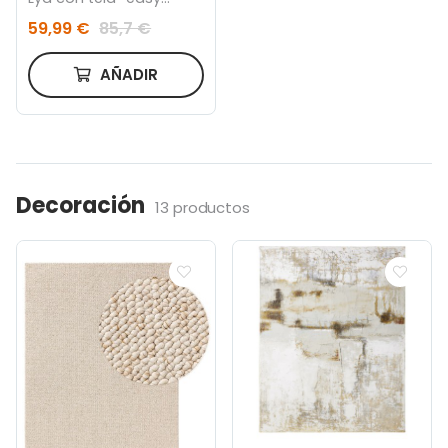
clean''
59,99 €
85,7 €
AÑADIR
Decoración
13 productos