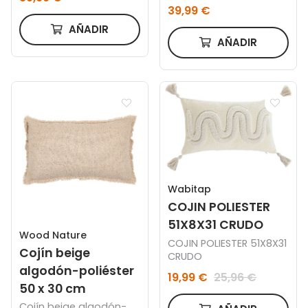
39,99 €
AÑADIR
AÑADIR
Wabitap
COJIN POLIESTER
51X8X31 CRUDO
Wood Nature
COJIN POLIESTER 51X8X31
Cojín beige
CRUDO
algodón-poliéster
19,99 €
25,96 €
50 x 30 cm
Cojín beige algodón-