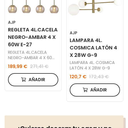
AJP
REGLETA 4L.CACELA
AJP
NEGRO-AMBAR 4 X
LAMPARA 4L.
60W E-27
COSMICA LATÓN 4
REGLETA 4L.CACELA
X 28W G-9
NEGRO-AMBAR 4 X 60W
LAMPARA 4L. COSMICA
E-27
189,99 €
271,41 €
LATÓN 4 X 28W G-9
120,7 €
172,43 €
AÑADIR
AÑADIR