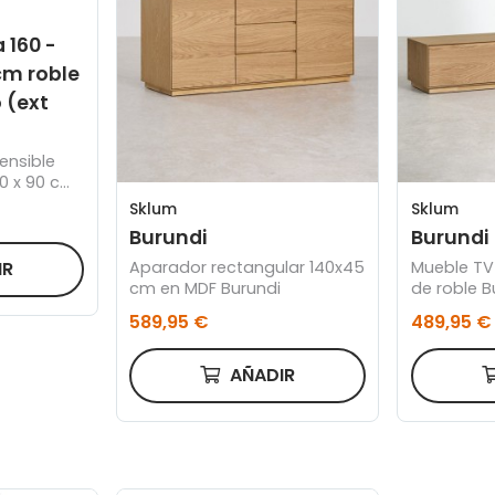
 160 -
cm roble
 (ext
ensible
40 x 90 cm
gro
Sklum
Sklum
Burundi
Burundi
IR
Aparador rectangular 140x45
Mueble TV
cm en MDF Burundi
de roble B
589,95 €
489,95 €
AÑADIR