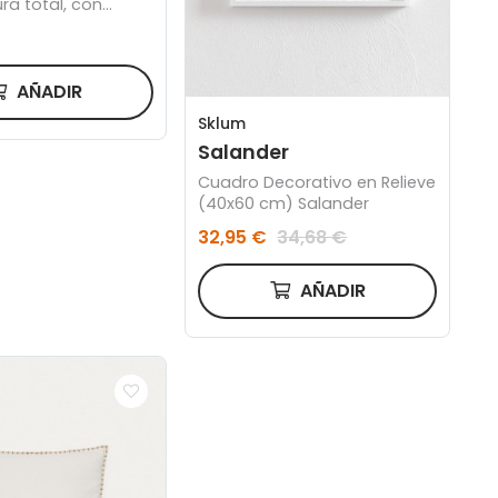
ra total, con
abado oro de 18
AÑADIR
Sklum
Salander
Cuadro Decorativo en Relieve
(40x60 cm) Salander
32,95 €
34,68 €
AÑADIR