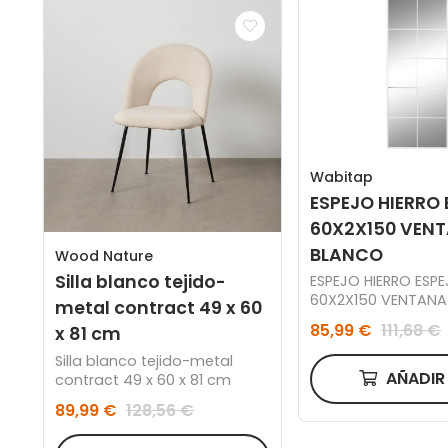
Wabitap
ESPEJO HIERRO
60X2X150 VEN
BLANCO
Wood Nature
Silla blanco tejido-
ESPEJO HIERRO ESP
60X2X150 VENTAN
metal contract 49 x 60
85,99 €
111,68 €
x 81 cm
Silla blanco tejido-metal
AÑADI
contract 49 x 60 x 81 cm
89,99 €
128,56 €