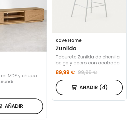
Kave Home
Zunilda
Taburete Zunilda de chenilla
beige y acero con acabado
blanco mate altura 65 cm
89,99 €
99,99 €
 en MDF y chapa
urundi
AÑADIR
(4)
AÑADIR