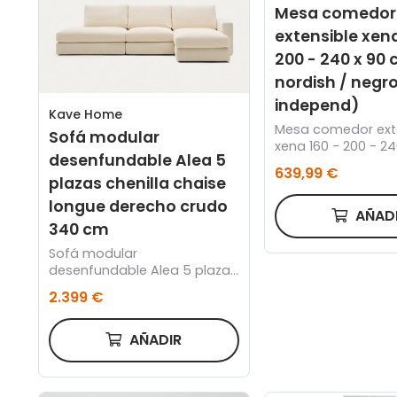
Mesa comedor
extensible xena
200 - 240 x 90 
nordish / negro
independ)
Kave Home
Mesa comedor ext
Sofá modular
xena 160 - 200 - 2
desenfundable Alea 5
roble nordish / ne
639,99 €
plazas chenilla chaise
longue derecho crudo
AÑAD
340 cm
Sofá modular
desenfundable Alea 5 plazas
chenilla chaise longue
2.399 €
derecho crudo 340 cm
AÑADIR