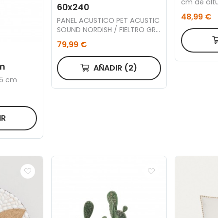
cm de altu
60x240
cuenco ac
48,99 €
PANEL ACUSTICO PET ACUSTIC
cm.
SOUND NORDISH / FIELTRO GRIS
60 x 240 CM.
79,99 €
cm
AÑADIR
(2)
95 cm
IR