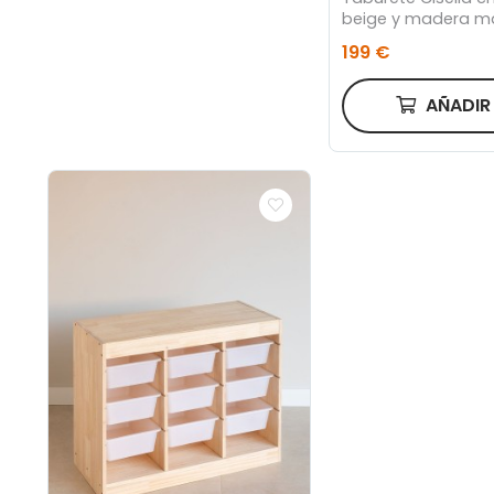
beige y madera m
fresno acabado t
199 €
natural FSC Mix Cr
AÑADI