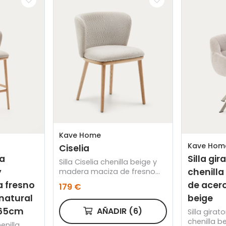
Kave Home
Kave Hom
Ciselia
ia
Silla gir
Silla Ciselia chenilla beige y
y
chenilla
madera maciza de fresno
acabado tono natural
 fresno
de acer
179 €
natural
beige
 65cm
AÑADIR
(6)
Silla girat
chenilla b
enilla