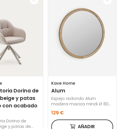
e
Kave Home
atoria Dorina de
Alum
 beige y patas
Espejo redondo Alum
madera maciza mindi Ø 80
o con acabado
cm
129 €
oria Dorina de
AÑADIR
eige y patas de