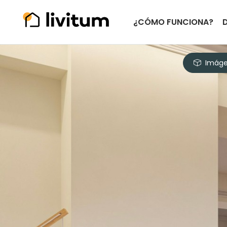
¿CÓMO FUNCIONA?
Imáge