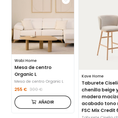
Wabi Home
Mesa de centro
Organic L
Kave Home
Mesa de centro Organic L
Taburete Cisel
255 €
300 €
chenilla beige 
madera maciza
AÑADIR
acabado tono 
FSC Mix Credit
Taburete Ciselia ch