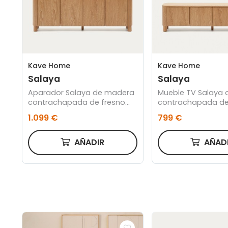
Kave Home
Kave Home
Salaya
Salaya
Aparador Salaya de madera
Mueble TV Salaya
contrachapada de fresno
contrachapada de
FSC Mix Credit 200 x 40 cm
FSC 100% 200 x 40
1.099 €
799 €
AÑADIR
AÑAD