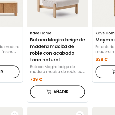
Kave Home
Kave Hom
Butaca Magira beige de
Maymai
madera maciza de
 de madera
Estanterí
 fresno
madera ma
roble con acabado
 cm
193 cm
639 €
tono natural
Butaca Magira beige de
IR
madera maciza de roble con
acabado tono natural
739 €
AÑADIR