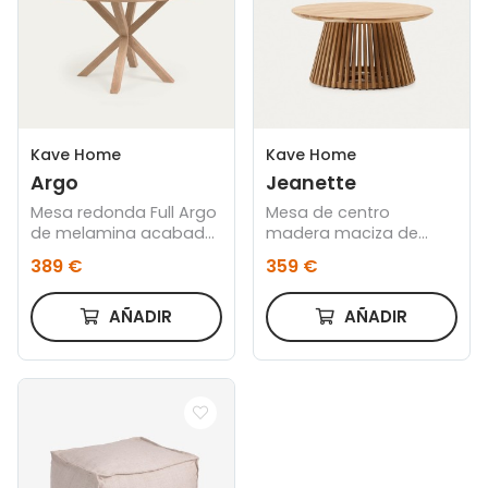
Kave Home
Kave Home
Argo
Jeanette
Mesa redonda Full Argo
Mesa de centro
de melamina acabado
madera maciza de
natural patas de acero
teca Ø 80 cm
389 €
359 €
efecto madera Ø 119
cm
AÑADIR
AÑADIR