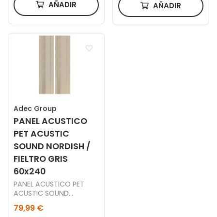
AÑADIR
AÑADIR
Adec Group
PANEL ACUSTICO
PET ACUSTIC
SOUND NORDISH /
FIELTRO GRIS
60x240
PANEL ACUSTICO PET
ACUSTIC SOUND
NORDISH / FIELTRO GRIS
79,99 €
60 x 240 CM.