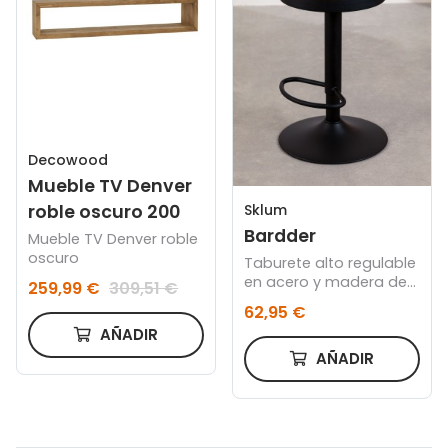
Decowood
Mueble TV Denver
roble oscuro 200
Sklum
Bardder
Mueble TV Denver roble
oscuro
Taburete alto regulable
en acero y madera de
259,99 €
309,51 €
olmo
62,95 €
AÑADIR
AÑADIR