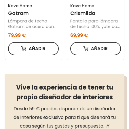
Kave Home
Kave Home
Gotram
Crismilda
Lámpara de techo
Pantalla para lámpara
Gotram de acero con
de techo 100% yute con
acabado negro
acabado natural Ø 50
79,99 €
69,99 €
cm. Solo pantalla.
AÑADIR
AÑADIR
Vive la experiencia de tener tu
propio diseñador de interiores
Desde 59 € puedes disponer de un diseñador
de interiores exclusivo para ti que diseñará tu
casa según tus gustos y presupuesto. ¡Y