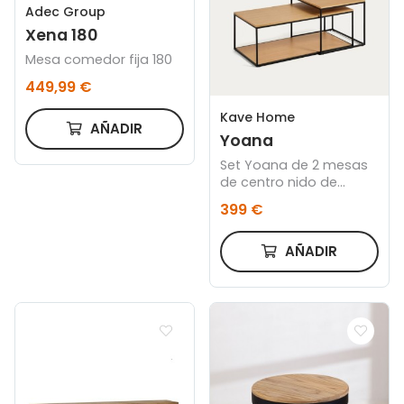
Adec Group
Xena 180
Mesa comedor fija 180
449,99 €
Kave Home
AÑADIR
Yoana
Set Yoana de 2 mesas
de centro nido de
chapa de roble y
399 €
estructura de metal
pintado negro
AÑADIR