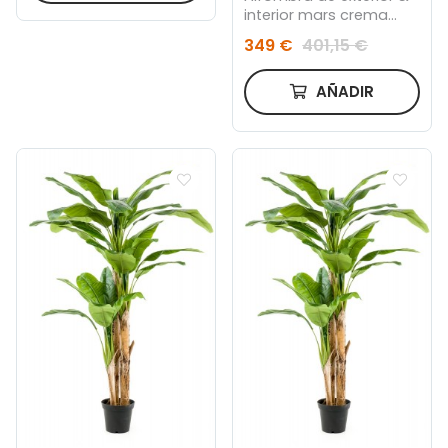
interior mars crema
240x340
349 €
401,15 €
AÑADIR