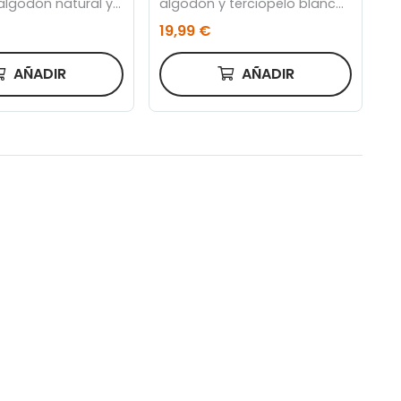
algodón natural y
algodón y terciopelo blanco
 x 50 cm
45 x 45 cm
19,99 €
AÑADIR
AÑADIR