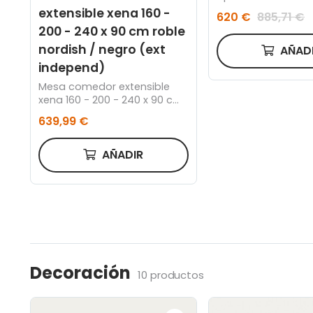
peculiaridad de su
extensible xena 160 -
620 €
885,71 €
y formas interact
200 - 240 x 90 cm roble
distinta manera se
nordish / negro (ext
entorno.
AÑAD
independ)
Mesa comedor extensible
xena 160 - 200 - 240 x 90 cm
roble nordish / negro
639,99 €
AÑADIR
Decoración
10 productos