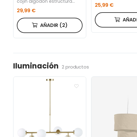
cojín algodón estructura
25,99 €
beige 50 x 50 cm
29,99 €
AÑAD
AÑADIR
(2)
Iluminación
2 productos