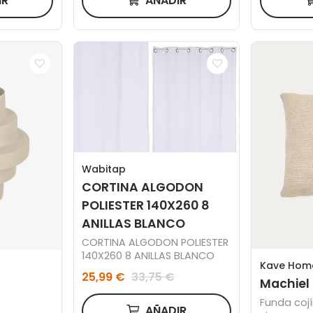
IR
AÑADIR
Wabitap
CORTINA ALGODON
POLIESTER 140X260 8
ANILLAS BLANCO
CORTINA ALGODON POLIESTER
140X260 8 ANILLAS BLANCO
Kave Hom
25,99 €
33,75 €
Machiel
Funda cojí
e
AÑADIR