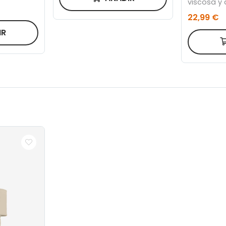
viscosa y 
blanco 50
22,99 €
IR