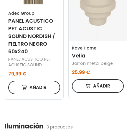
Adec Group
PANEL ACUSTICO
PET ACUSTIC
SOUND NORDISH /
FIELTRO NEGRO
Kave Home
60x240
Velia
PANEL ACUSTICO PET
Jarrón metal beige
ACUSTIC SOUND
NORDISH / FIELTRO
25,99 €
79,99 €
NEGRO 60 x 240 CM
AÑADIR
AÑADIR
Iluminación
3 productos