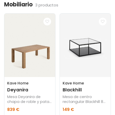
Mobiliario
3 productos
Kave Home
Kave Home
Deyanira
Blackhill
Mesa Deyanira de
Mesa de centro
chapa de roble y patas
rectangular Blackhill 80
de madera maciza de
x 80 cm negro
839 €
149 €
roble 200 x 100 cm