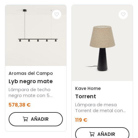
Aromas del Campo
Lyb negro mate
Kave Home
Lámpara de techo
negro mate con 5
Torrent
focos diseñada por
578,38 €
Lámpara de mesa
Pepe Fornas
Torrent de metal con
acabado pintado
AÑADIR
119 €
negro y pantalla de lino
AÑADIR