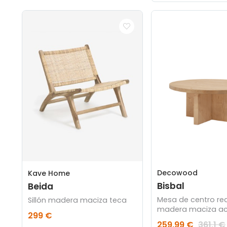
Decowood
Kave Home
Bisbal
Beida
Mesa de centro r
Sillón madera maciza teca
madera maciza a
299 €
roble medio de Ø
259,99 €
361,1 €