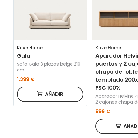
Kave Home
Kave Home
Gala
Aparador Helvi
puertas y 2 ca
Sofá Gala 3 plazas beige 210
cm
chapa de roble 
1.399 €
templado 200
FSC 100%
AÑADIR
Aparador Helvine 4
2 cajones chapa de
cristal templado 
899 €
FSC 100%
AÑAD