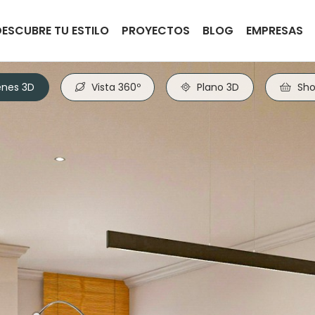
DESCUBRE TU ESTILO
PROYECTOS
BLOG
EMPRESAS
nes 3D
Vista 360º
Plano 3D
Sho