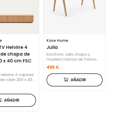
e
Kave Home
V Helvine 4
Julia
 de chapa de
Escritorio Julia chapa y
madera maciza de fresno
0 x 40 cm FSC
120 x 65 cm
499 €
Helvine 4 cajones
AÑADIR
de roble 200 x 40
0%
AÑADIR