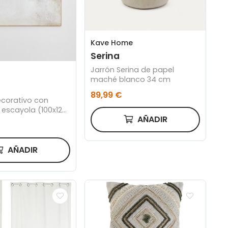
Kave Home
Serina
Jarrón Serina de papel
maché blanco 34 cm
89,99 €
corativo con
 escayola (100x120
AÑADIR
ue
AÑADIR