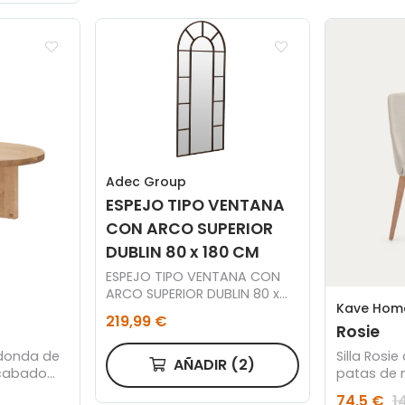
Adec Group
ESPEJO TIPO VENTANA
CON ARCO SUPERIOR
DUBLIN 80 x 180 CM
ESPEJO TIPO VENTANA CON
ARCO SUPERIOR DUBLIN 80 x
Kave Hom
180 CM
219,99 €
Rosie
edonda de
Silla Rosie
AÑADIR
(2)
cabado
patas de 
80cm
fresno co
74,5 €
1