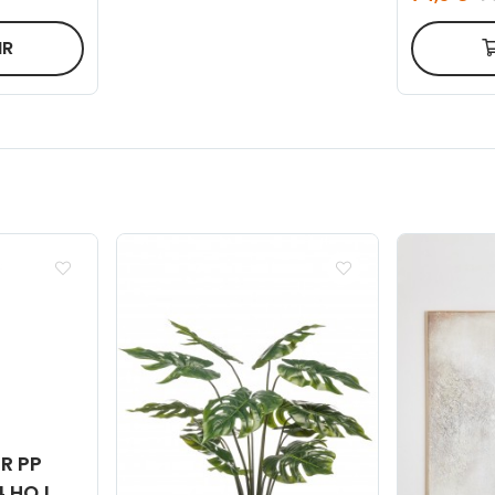
IR
R PP
4 HOJ