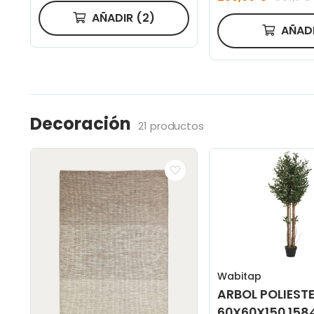
AÑADIR
(2)
AÑAD
Decoración
21 productos
Wabitap
ARBOL POLIESTE
60X60X150 158