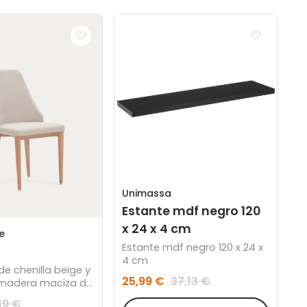
Unimassa
Estante mdf negro 120
x 24 x 4 cm
e
Estante mdf negro 120 x 24 x
4 cm
 de chenilla beige y
25,99 €
37,13 €
madera maciza de
n acabado natural
49 €