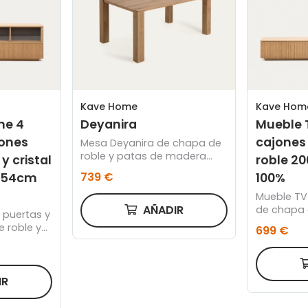
Kave Home
Kave Hom
ne 4
Deyanira
Mueble T
jones
cajones
Mesa Deyanira de chapa de
roble y patas de madera
y cristal
roble 20
maciza de roble 160 x 90 cm
739 €
x54cm
100%
Mueble TV 
AÑADIR
de chapa 
 puertas y
cm FSC 10
 roble y
699 €
200x54cm
IR