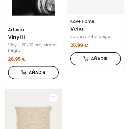
Kave Home
Velia
Artesta
Jarrón metal beige
Vinyl II
25,99 €
Vinyl II 20x30 cm, Marco
negro
AÑADIR
26,95 €
AÑADIR