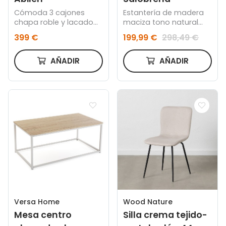
Cómoda 3 cajones
Estantería de madera
chapa roble y lacado
maciza tono natural
blanco 90 x 75 cm FSC
con 4 estantes
399 €
199,99 €
298,49 €
100%
AÑADIR
AÑADIR
Versa Home
Wood Nature
Mesa centro
Silla crema tejido-