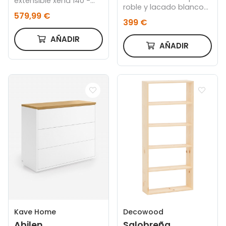
extensible xena 140 -
roble y lacado blanco
180 - 220 x 90 cm roble
579,99 €
150 x 44 cm FSC 100%
nordish / blanco
399 €
AÑADIR
AÑADIR
Kave Home
Decowood
Abilen
Salobreña