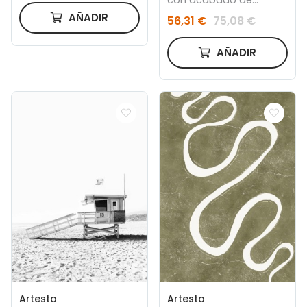
trabillas ocultas 260 x
AÑADIR
56,31 €
75,08 €
135. Color blanco
AÑADIR
Artesta
Artesta