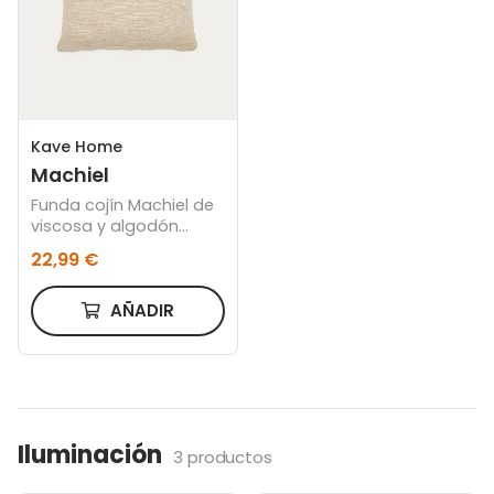
Kave Home
Machiel
Funda cojín Machiel de
viscosa y algodón
natural y blanco 50 x
22,99 €
50 cm
AÑADIR
Iluminación
3 productos