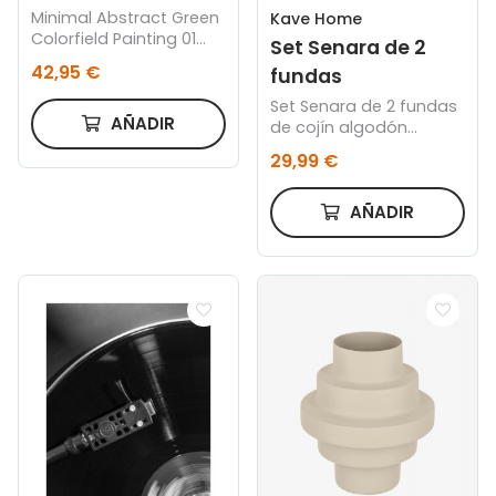
Minimal Abstract Green
Kave Home
Colorfield Painting 01
Set Senara de 2
30x40 cm, Marco negro
42,95 €
fundas
Set Senara de 2 fundas
AÑADIR
de cojín algodón
estructura beige 50 x
29,99 €
50 cm
AÑADIR