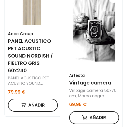
Adec Group
PANEL ACUSTICO
PET ACUSTIC
SOUND NORDISH /
FIELTRO GRIS
60x240
Artesta
PANEL ACUSTICO PET
Vintage camera
ACUSTIC SOUND
NORDISH / FIELTRO GRIS
Vintage camera 50x70
79,99 €
60 x 240 CM.
cm, Marco negro
69,95 €
AÑADIR
AÑADIR