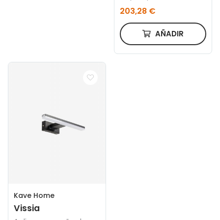
Oro envejecido –
203,28 €
mármol negro
AÑADIR
Kave Home
Vissia