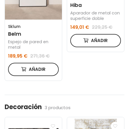
Hiba
Aparador de metal con
superficie doble
Sklum
149,01 €
229,25 €
Belm
AÑADIR
Espejo de pared en
metal
189,95 €
271,36 €
AÑADIR
Decoración
3 productos