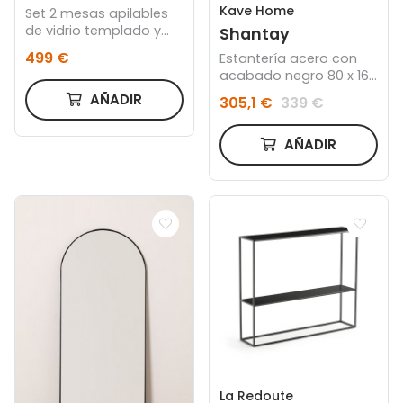
Kave Home
Set 2 mesas apilables
de vidrio templado y
Shantay
metal negro
499 €
Estantería acero con
acabado negro 80 x 168
cm
AÑADIR
305,1 €
339 €
AÑADIR
La Redoute