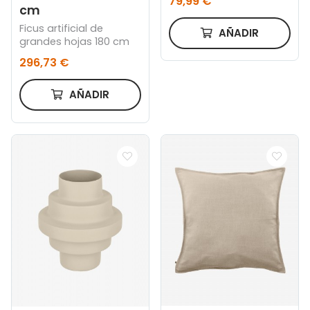
79,99 €
NEGRO 60 x 240 CM
cm
Ficus artificial de
AÑADIR
grandes hojas 180 cm
296,73 €
AÑADIR