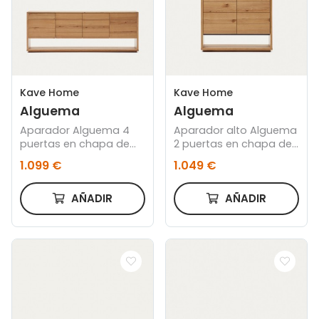
Kave Home
Kave Home
Alguema
Alguema
Aparador Alguema 4
Aparador alto Alguema
puertas en chapa de
2 puertas en chapa de
roble con acabado
roble con acabado
1.099 €
1.049 €
natural 200 x 74 cm
natural 100 x 163,5 cm
AÑADIR
AÑADIR