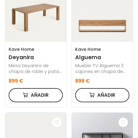
Kave Home
Kave Home
Deyanira
Alguema
Mesa Deyanira de
Mueble TV Alguema 3
chapa de roble y patas
cajones en chapa de
de madera maciza de
roble con acabado
899 €
899 €
roble 220 x 110 cm
natural 200 x 51 cm
AÑADIR
AÑADIR