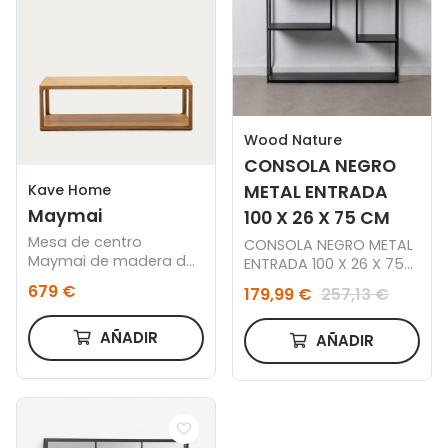
Wood Nature
CONSOLA NEGRO
Kave Home
METAL ENTRADA
Maymai
100 X 26 X 75 CM
Mesa de centro
CONSOLA NEGRO METAL
Maymai de madera de
ENTRADA 100 X 26 X 75
roble 140 x 70 cm
CM
679 €
179,99 €
257,13 €
AÑADIR
AÑADIR