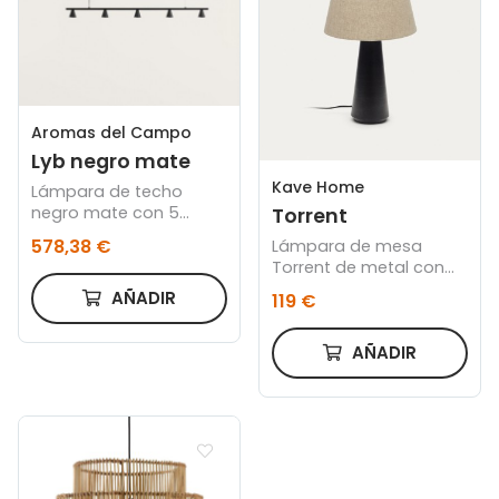
Aromas del Campo
Lyb negro mate
Kave Home
Lámpara de techo
negro mate con 5
Torrent
focos diseñada por
578,38 €
Lámpara de mesa
Pepe Fornas
Torrent de metal con
acabado pintado
AÑADIR
119 €
negro y pantalla de lino
AÑADIR