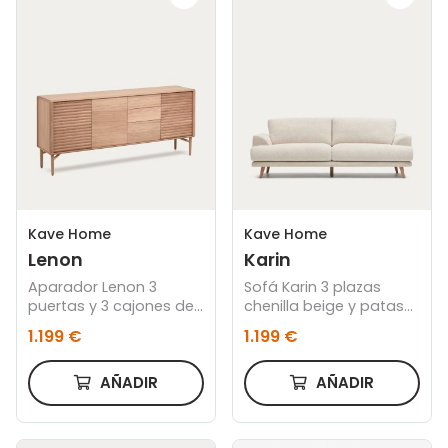
Kave Home
Kave Home
Lenon
Karin
Aparador Lenon 3
Sofá Karin 3 plazas
puertas y 3 cajones de
chenilla beige y patas
madera y chapa de
de madera maciza de
1.199 €
1.199 €
roble 200 x 86 cm FSC
haya 228 cm
MIX Credit
AÑADIR
AÑADIR