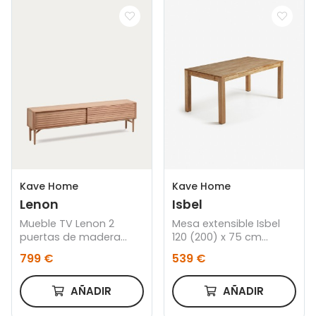
Kave Home
Kave Home
Lenon
Isbel
Mueble TV Lenon 2
Mesa extensible Isbel
puertas de madera
120 (200) x 75 cm
maciza y chapa de
madera maciza de
799 €
539 €
roble 200 x 57 cm FSC
roble
MIX Credit
AÑADIR
AÑADIR