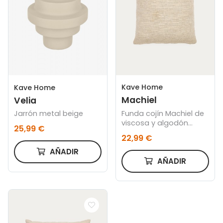
Kave Home
Kave Home
Machiel
Velia
Funda cojín Machiel de
Jarrón metal beige
viscosa y algodón
25,99 €
natural y blanco 50 x
22,99 €
50 cm
AÑADIR
AÑADIR