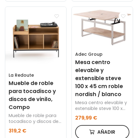
Adec Group
Mesa centro
elevable y
La Redoute
extensible steve
Mueble de roble
100 x 45 cm roble
para tocadisco y
nordish / blanco
discos de vinilo,
Mesa centro elevable y
Compo
extensible steve 100 x
45 cm roble nordish /
Mueble de roble para
279,99 €
blanco
tocadisco y discos de
vinilo, Compo
319,2 €
AÑADIR