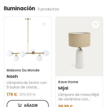
Iluminación
3 productos
Maisons Du Monde
Nash
Kave Home
Lámpara de techo con
6 bolas de cristal
Mijal
opalino y metal dorado
179 €
210,59 €
Lámpara de mesa Mijal
de cerámica con
acabado blanco
AÑADIR
99,99 €