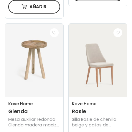
AÑADIR
Kave Home
Kave Home
Glenda
Rosie
Mesa auxiliar redonda
Silla Rosie de chenilla
Glenda madera maciza
beige y patas de
teca Ø 35 cm
madera maciza de