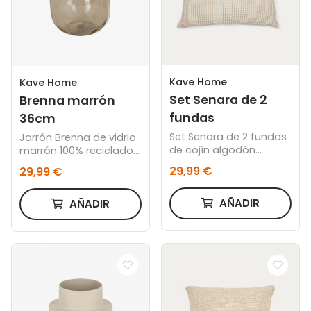
Kave Home
Kave Home
Set Senara de 2
Brenna marrón
fundas
36cm
Set Senara de 2 fundas
Jarrón Brenna de vidrio
de cojín algodón
marrón 100% reciclado
estructura beige 50 x
36 cm
29,99 €
29,99 €
50 cm
AÑADIR
AÑADIR