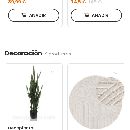
89,99 €
74,5 €
149 €
fresno con acabado
natural
AÑADIR
AÑADIR
Decoración
9 productos
Decoplanta