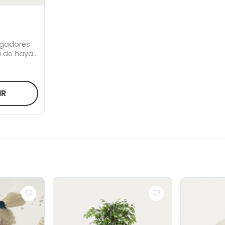
lgadores
 de haya
IR