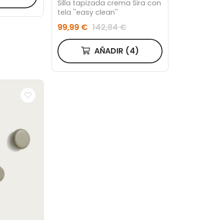
Silla tapizada crema Sira con
tela ''easy clean''
99,99 €
142,84 €
AÑADIR
(4)