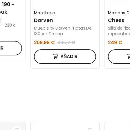
 190 -
oak
Marckeric
Maisons 
l
Darven
Chess
0 - 230 cm
Mueble tv Darven 4 ptas.De
Silla de ri
180cm Crema
reposabr
269,99 €
385,7 €
249 €
IR
AÑADIR