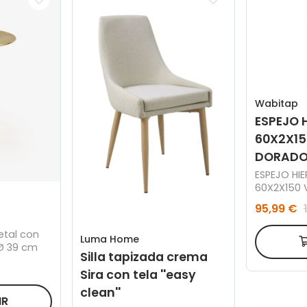
Wabitap
ESPEJO 
60X2X1
DORAD
ESPEJO HIE
60X2X150
95,99 €
etal con
Luma Home
Ø 39 cm
Silla tapizada crema
Sira con tela ''easy
clean''
IR