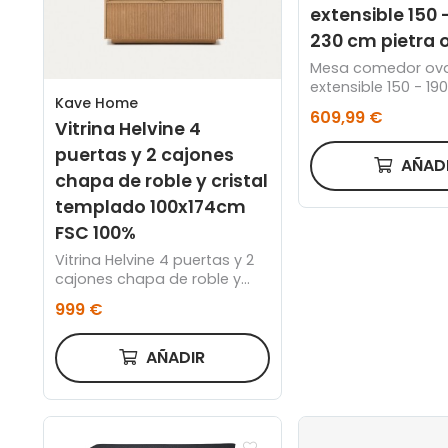
extensible 150 -
230 cm pietra 
Mesa comedor ova
extensible 150 - 19
Kave Home
pietra oak
609,99 €
Vitrina Helvine 4
puertas y 2 cajones
AÑAD
chapa de roble y cristal
templado 100x174cm
FSC 100%
Vitrina Helvine 4 puertas y 2
cajones chapa de roble y
cristal templado 100x174cm
999 €
FSC 100%
AÑADIR