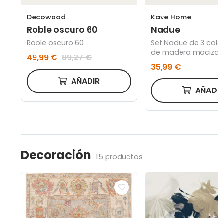
Decowood
Kave Home
Roble oscuro 60
Nadue
Roble oscuro 60
Set Nadue de 3 co
de madera maciza
49,99 €
89,27 €
con acabado gris
35,99 €
AÑADIR
AÑAD
Decoración
15 productos