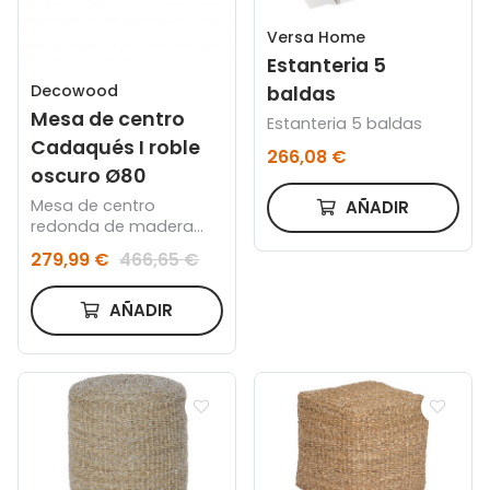
Versa Home
Estanteria 5
Decowood
baldas
Mesa de centro
Estanteria 5 baldas
Cadaqués I roble
266,08 €
oscuro Ø80
Mesa de centro
AÑADIR
redonda de madera
maciza acabado roble
279,99 €
466,65 €
oscuro de Ø80cm
AÑADIR