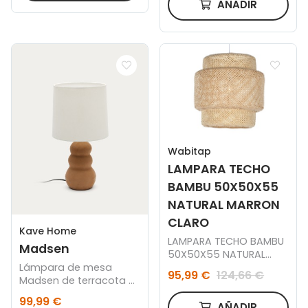
AÑADIR
Wabitap
LAMPARA TECHO
BAMBU 50X50X55
NATURAL MARRON
CLARO
Kave Home
LAMPARA TECHO BAMBU
Madsen
50X50X55 NATURAL
Lámpara de mesa
MARRON CLARO
95,99 €
124,66 €
Madsen de terracota y
pantalla blanca
99,99 €
AÑADIR