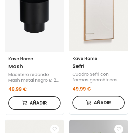
Kave Home
Kave Home
Sefri
Mash
Cuadro Sefri con
Macetero redondo
formas geométricas
Mash metal negro Ø 28
circulares blanco 60 x
cm
49,99 €
49,99 €
90 cm
AÑADIR
AÑADIR