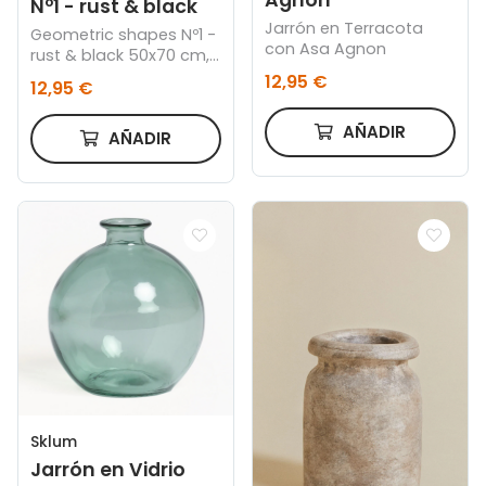
Nº1 - rust & black
Jarrón en Terracota
Geometric shapes Nº1 -
con Asa Agnon
rust & black 50x70 cm,
Marco color roble
12,95 €
12,95 €
AÑADIR
AÑADIR
Sklum
Jarrón en Vidrio