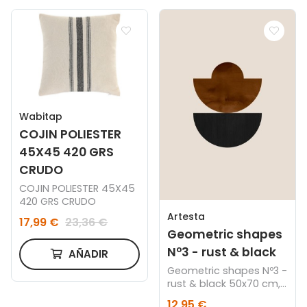
Wabitap
COJIN POLIESTER
45X45 420 GRS
CRUDO
COJIN POLIESTER 45X45
420 GRS CRUDO
Artesta
17,99 €
23,36 €
Geometric shapes
Nº3 - rust & black
AÑADIR
Geometric shapes Nº3 -
rust & black 50x70 cm,
Marco color roble
12,95 €