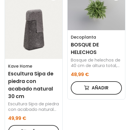
Decoplanta
BOSQUE DE
HELECHOS
Bosque de helechos de
40 cm de altura total,
Kave Home
con cuenco acabado
Escultura Sipa de
48,99 €
oro de 18 cm.
piedra con
AÑADIR
acabado natural
30 cm
Escultura Sipa de piedra
con acabado natural
30 cm
49,99 €