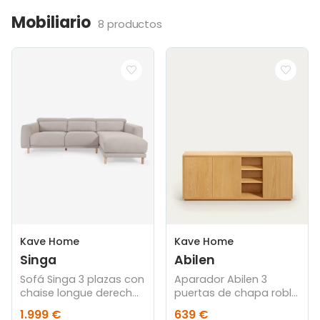
Mobiliario
8 productos
Kave Home
Kave Home
Singa
Abilen
Sofá Singa 3 plazas con
Aparador Abilen 3
chaise longue derecho
puertas de chapa roble
beige 296 cm
180 x 75 cm FSC 100%
1.999 €
639 €