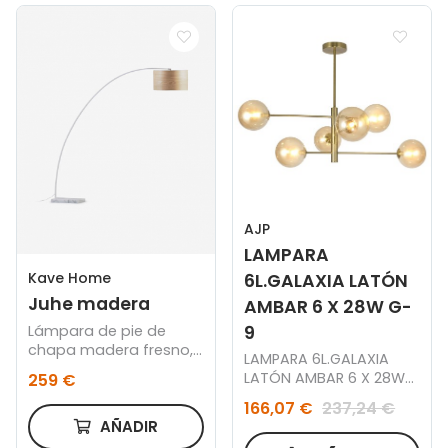
AJP
LAMPARA
Kave Home
6L.GALAXIA LATÓN
Juhe madera
AMBAR 6 X 28W G-
9
Lámpara de pie de
chapa madera fresno,
LAMPARA 6L.GALAXIA
acero y mármol blanco
LATÓN AMBAR 6 X 28W
259 €
G-9
166,07 €
237,24 €
AÑADIR