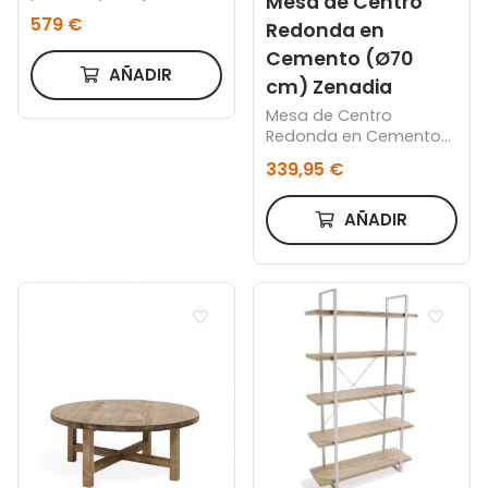
Mesa de Centro
chapa de roble 200 x
579 €
Redonda en
44 cm FSC 100%
Cemento (Ø70
AÑADIR
cm) Zenadia
Mesa de Centro
Redonda en Cemento
(Ø70 cm) Zenadia
339,95 €
AÑADIR