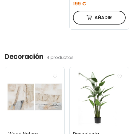
nogal y cuerda beige
199 €
AÑADIR
Decoración
4 productos
Wood Nature
Decoplanta