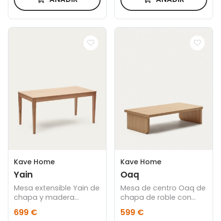
Kave Home
Kave Home
Yain
Oaq
Mesa extensible Yain de
Mesa de centro Oaq de
chapa y madera
chapa de roble con
maciza de roble 160
acabado natural 140 x
699 €
599 €
(220) x 80 cm
75 cm