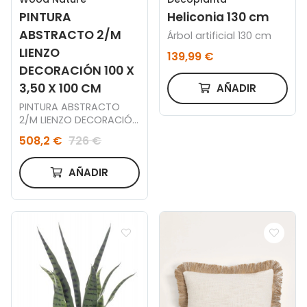
PINTURA
Heliconia 130 cm
ABSTRACTO 2/M
Árbol artificial 130 cm
LIENZO
139,99 €
DECORACIÓN 100 X
3,50 X 100 CM
AÑADIR
PINTURA ABSTRACTO
2/M LIENZO DECORACIÓN
100 X 3,50 X 100 CM V2
508,2 €
726 €
AÑADIR