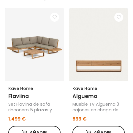
Kave Home
Kave Home
Flaviina
Alguema
Set Flaviina de sofá
Mueble TV Alguema 3
rinconero 5 plazas y
cajones en chapa de
mesa de madera
roble con acabado
1.499 €
899 €
maciza acacia FSC
natural 200 x 51 cm
100%
AÑADIR
AÑADIR