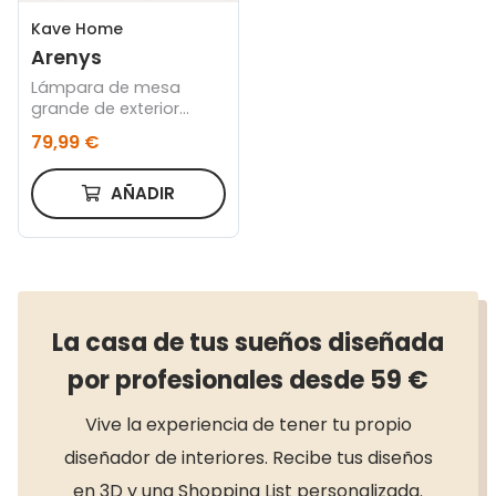
Kave Home
Arenys
Lámpara de mesa
grande de exterior
Arenys de metal con
79,99 €
acabado pintado
negro
AÑADIR
La casa de tus sueños diseñada
por profesionales desde 59 €
Vive la experiencia de tener tu propio
diseñador de interiores. Recibe tus diseños
en 3D y una Shopping List personalizada.