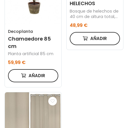
HELECHOS
Bosque de helechos de
40 cm de altura total,
con cuenco acabado
48,99 €
oro de 18 cm.
Decoplanta
Chamaedore 85
AÑADIR
cm
Planta artificial 85 cm
59,99 €
AÑADIR