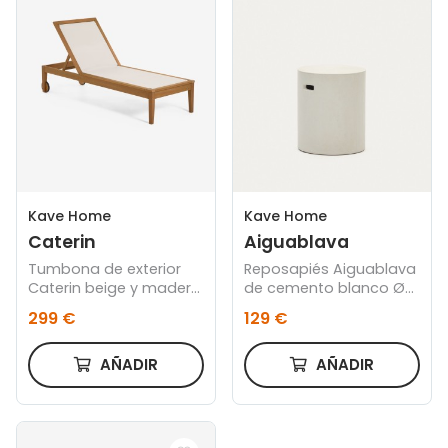
Kave Home
Kave Home
Aiguablava
Caterin
Reposapiés Aiguablava
Tumbona de exterior
de cemento blanco Ø
Caterin beige y madera
37 cm
maciza eucalipto FSC
129 €
299 €
100%
AÑADIR
AÑADIR