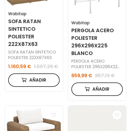
Wabitap
SOFA RATAN
Wabitap
SINTETICO
PERGOLA ACERO
POLIESTER
POLIESTER
222X87X63
296X296X225
SOFA RATAN SINTETICO
BLANCO
POLIESTER 222X87X63
PERGOLA ACERO
1.160,59 €
1.507,26 €
POLIESTER 296X296X225
BLANCO
659,99 €
857,13 €
AÑADIR
AÑADIR