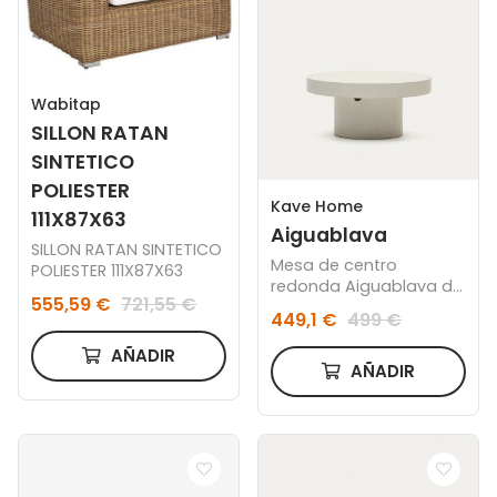
Wabitap
SILLON RATAN
SINTETICO
POLIESTER
Kave Home
111X87X63
Aiguablava
SILLON RATAN SINTETICO
Mesa de centro
POLIESTER 111X87X63
redonda Aiguablava de
555,59 €
721,55 €
cemento blanco Ø 90
449,1 €
499 €
cm
AÑADIR
AÑADIR