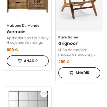
Maisons Du Monde
Germain
Kave Home
Aparador con 1 puerta y
4 cajones de mango
Grignoon
699 €
Sillón de madera
maciza de acacia y
ratán sintético
AÑADIR
299 €
trenzado FSC 100%
AÑADIR