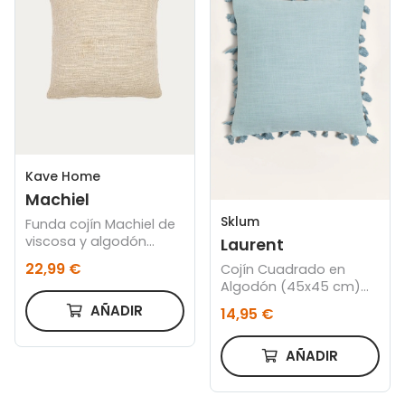
Kave Home
Machiel
Sklum
Funda cojín Machiel de
viscosa y algodón
Laurent
natural y blanco 50 x
22,99 €
Cojín Cuadrado en
50 cm
Algodón (45x45 cm)
Laurent
AÑADIR
14,95 €
AÑADIR