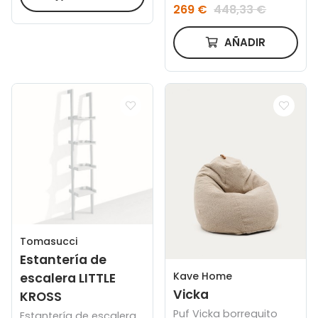
BLANCO PARA COLCHÓN
269 €
448,33 €
DE 90x200
AÑADIR
Tomasucci
Estantería de
Kave Home
escalera LITTLE
Vicka
KROSS
Puf Vicka borreguito
Estantería de escalera