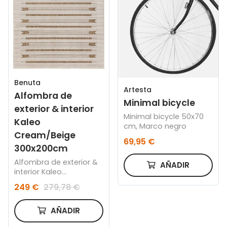
Benuta
Artesta
Alfombra de
Minimal bicycle
exterior & interior
Minimal bicycle 50x70
Kaleo
cm, Marco negro
Cream/Beige
69,95 €
300x200cm
Alfombra de exterior &
AÑADIR
interior Kaleo
Cream/Beige
249 €
279,78 €
300x200cm
AÑADIR