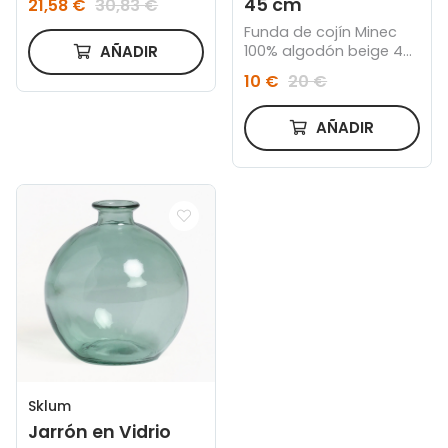
45 cm
21,58 €
30,83 €
Funda de cojín Minec
100% algodón beige 45
AÑADIR
x 45 cm
10 €
20 €
AÑADIR
Sklum
Jarrón en Vidrio