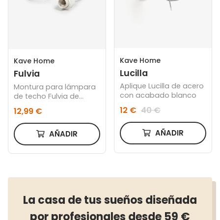
Kave Home
Kave Home
Lucilla
Fulvia
Aplique Lucilla de acero
Montura para lámpara
con acabado blanco
de techo Fulvia de
metal con acabado
12 €
40 €
12,99 €
blanco
AÑADIR
AÑADIR
La casa de tus sueños diseñada
por profesionales desde 59 €