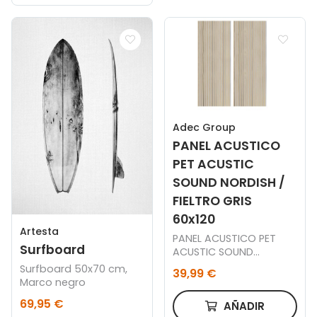
Adec Group
PANEL ACUSTICO
PET ACUSTIC
SOUND NORDISH /
FIELTRO GRIS
60x120
Artesta
PANEL ACUSTICO PET
Surfboard
ACUSTIC SOUND
NORDISH / FIELTRO GRIS
Surfboard 50x70 cm,
39,99 €
60 x 120 CM.
Marco negro
69,95 €
AÑADIR