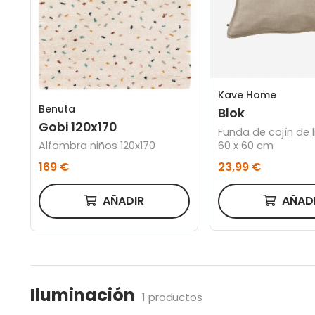
Kave Home
Benuta
Blok
Gobi 120x170
Funda de cojín de 
60 x 60 cm
Alfombra niños 120x170
23,99 €
169 €
AÑAD
AÑADIR
Iluminación
1 productos