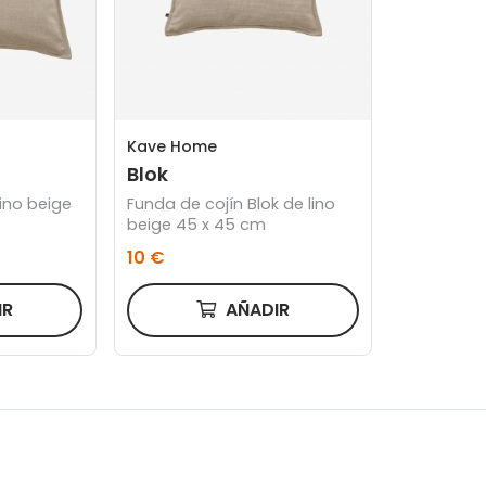
Kave Home
Blok
lino beige
Funda de cojín Blok de lino
beige 45 x 45 cm
10 €
IR
AÑADIR