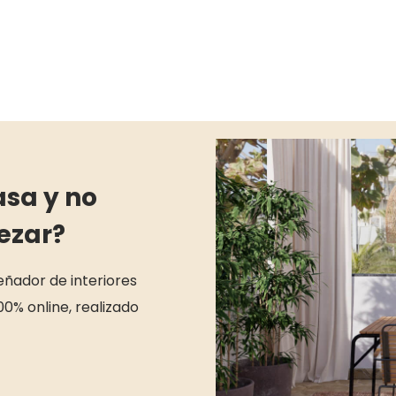
asa y no
ezar?
señador de interiores
00% online, realizado