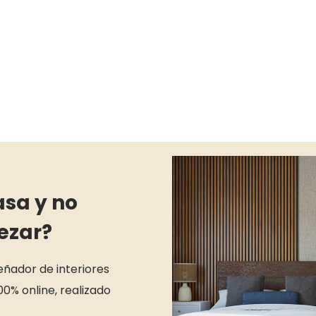
asa y no
ezar?
señador de interiores
00% online, realizado