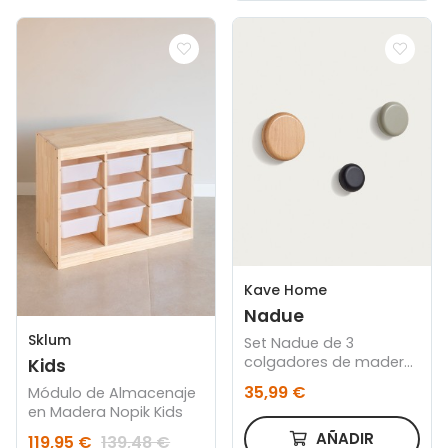
Kave Home
Nadue
Sklum
Set Nadue de 3
colgadores de madera
Kids
maciza de haya con
35,99 €
Módulo de Almacenaje
acabado natural, gris,
en Madera Nopik Kids
negro
AÑADIR
119,95 €
139,48 €