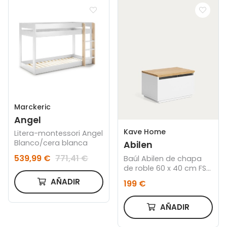
Marckeric
Angel
Kave Home
Litera-montessori Angel
Blanco/cera blanca
Abilen
539,99 €
771,41 €
Baúl Abilen de chapa
de roble 60 x 40 cm FSC
100%
AÑADIR
199 €
AÑADIR