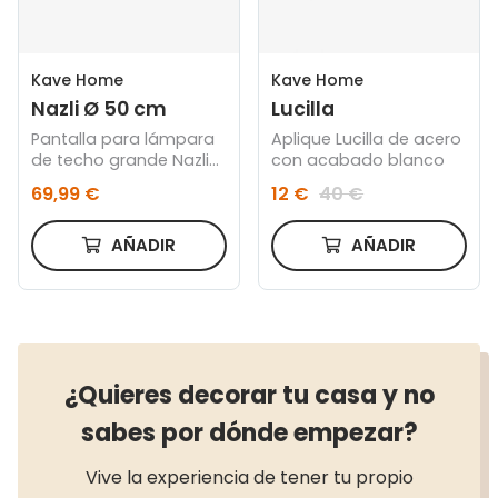
Kave Home
Kave Home
Nazli Ø 50 cm
Lucilla
Pantalla para lámpara
Aplique Lucilla de acero
de techo grande Nazli
con acabado blanco
de lino con acabado
69,99 €
12 €
40 €
beige Ø 50 cm
AÑADIR
AÑADIR
¿Quieres decorar tu casa y no
sabes por dónde empezar?
Vive la experiencia de tener tu propio