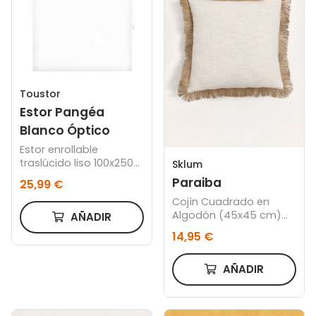
Toustor
Estor Pangéa
Blanco Óptico
Estor enrollable
traslúcido liso 100x250
Sklum
cm
Paraiba
25,99 €
Cojín Cuadrado en
Algodón (45x45 cm)
AÑADIR
Paraiba
14,95 €
AÑADIR