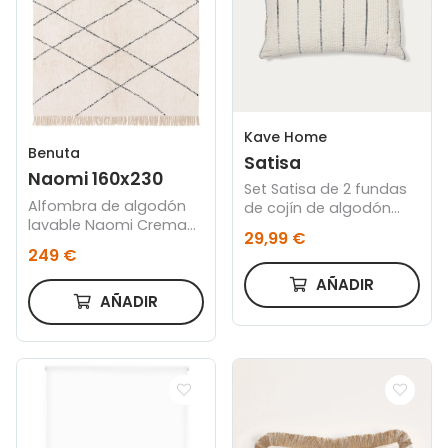
Kave Home
Benuta
Satisa
Naomi 160x230
Set Satisa de 2 fundas
Alfombra de algodón
de cojín de algodón
lavable Naomi Crema
crudo con fantasía
29,99 €
160x230
rayas 50 x 50 cm
249 €
AÑADIR
AÑADIR