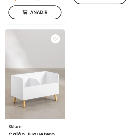
AÑADIR
Sklum
Cajón Juguetero