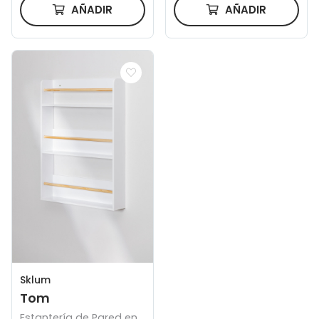
AÑADIR
AÑADIR
Sklum
Tom
Estantería de Pared en