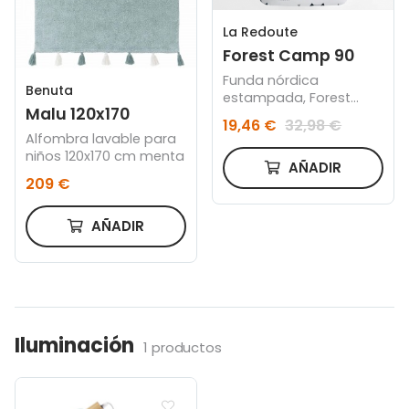
La Redoute
Forest Camp 90
Funda nórdica
Benuta
estampada, Forest
Malu 120x170
Camp + bajera + cojín
19,46 €
32,98 €
Alfombra lavable para
niños 120x170 cm menta
AÑADIR
209 €
AÑADIR
Iluminación
1 productos