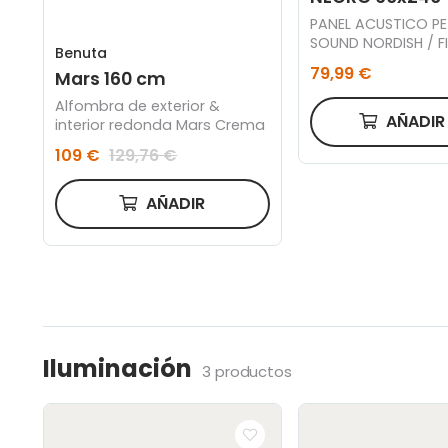
PANEL ACUSTICO PE
SOUND NORDISH / F
Benuta
NEGRO 60 x 240 C
79,99 €
Mars 160 cm
Alfombra de exterior &
AÑADI
interior redonda Mars Crema
109 €
129,76 €
AÑADIR
Iluminación
3 productos