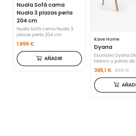
Nuala Sofá cama
Nuala 3 plazas perla
204 cm
Nuala Sofá cama Nuala 3
plazas perla 204 cm
Kave Home
1.699 €
Dyana
Escritorio Dyana D
AÑADIR
blanco y patas d
maciza de roble 12
395,1 €
439 €
AÑAD