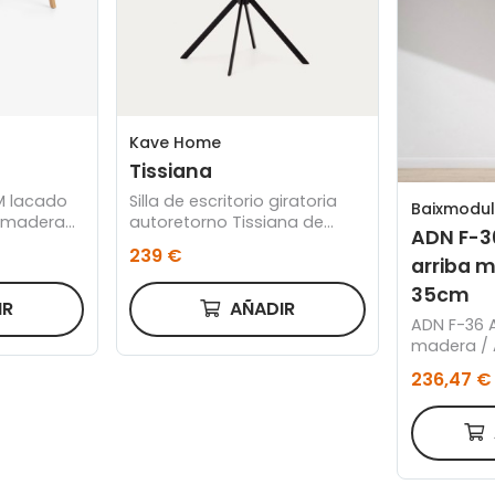
Kave Home
Tissiana
M lacado
Silla de escritorio giratoria
Baixmodul
e madera
autoretorno Tissiana de
ADN F-36
0 x 60 cm
chenilla beige y acero negro
239 €
mate
arriba m
35cm
IR
AÑADIR
ADN F-36 Alto abatible alto
madera / 
236,47 €