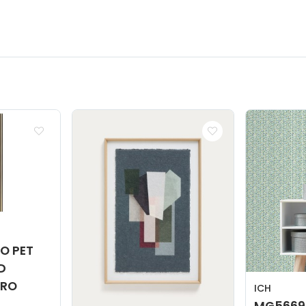
O PET
D
TRO
ICH
MG5669