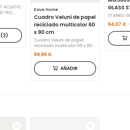
T ACUSTIC
GLASS S
Kave Home
IELTRO
STAINED GL
Cuadro Veluni de papel
M
64,07 €
reciclado multicolor 60
x 90 cm
R
(2)
Cuadro Veluni de papel
reciclado multicolor 60 x 90
cm
69,99 €
AÑADIR