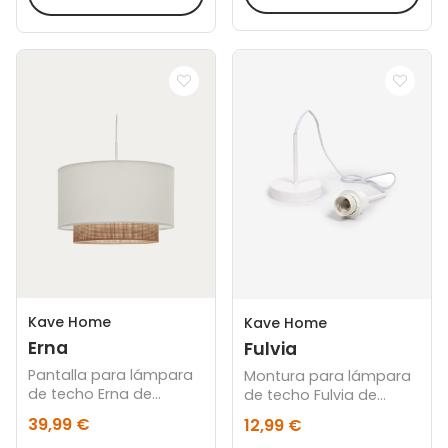
Kave Home
Kave Home
Erna
Fulvia
Pantalla para lámpara
Montura para lámpara
de techo Erna de
de techo Fulvia de
bambú con acabado
metal con acabado
39,99 €
12,99 €
natural y blanco Ø 40
blanco