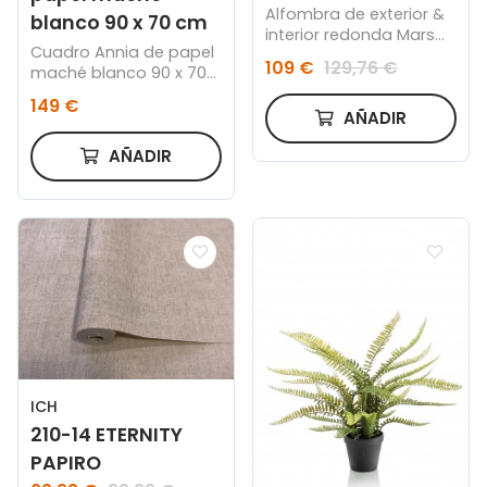
Alfombra de exterior &
blanco 90 x 70 cm
interior redonda Mars
Cuadro Annia de papel
Crema
109 €
129,76 €
maché blanco 90 x 70
cm
149 €
AÑADIR
AÑADIR
ICH
210-14 ETERNITY
PAPIRO