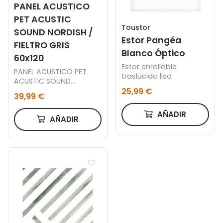
PANEL ACUSTICO
PET ACUSTIC
Toustor
SOUND NORDISH /
Estor Pangéa
FIELTRO GRIS
Blanco Óptico
60x120
Estor enrollable
PANEL ACUSTICO PET
traslúcido liso
ACUSTIC SOUND
25,99 €
NORDISH / FIELTRO GRIS
39,99 €
60 x 120 CM.
AÑADIR
AÑADIR