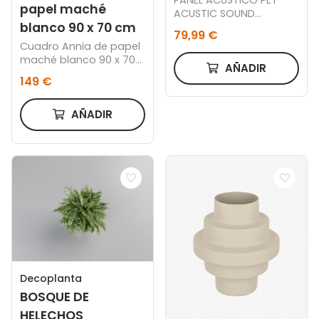
PANEL ACUSTICO PET
papel maché
ACUSTIC SOUND
blanco 90 x 70 cm
NORDISH / FIELTRO GRIS
79,99 €
60 x 240 CM.
Cuadro Annia de papel
maché blanco 90 x 70
AÑADIR
cm
149 €
AÑADIR
Decoplanta
BOSQUE DE
HELECHOS