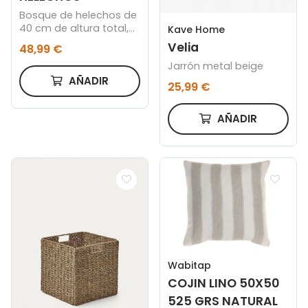
Bosque de helechos de
40 cm de altura total,
Kave Home
con cuenco acabado
Velia
48,99 €
oro de 18 cm.
Jarrón metal beige
AÑADIR
25,99 €
AÑADIR
Wabitap
COJIN LINO 50X50
525 GRS NATURAL