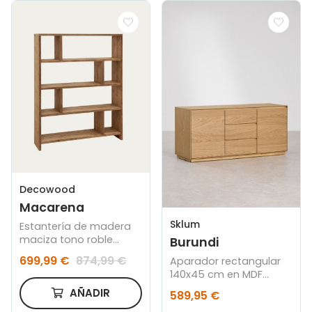
Decowood
Macarena
Sklum
Estantería de madera
maciza tono roble
Burundi
oscuro de 180x140cm
699,99 €
874,99 €
Aparador rectangular
140x45 cm en MDF
Burundi
AÑADIR
589,95 €